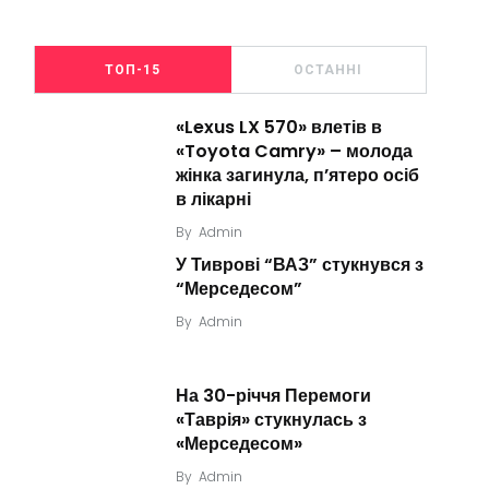
ТОП-15
ОСТАННІ
«Lexus LX 570» влетів в
«Toyota Camry» – молода
жінка загинула, п’ятеро осіб
в лікарні
By
Admin
У Тиврові “ВАЗ” стукнувся з
“Мерседесом”
By
Admin
На 30-річчя Перемоги
«Таврія» стукнулась з
«Мерседесом»
By
Admin