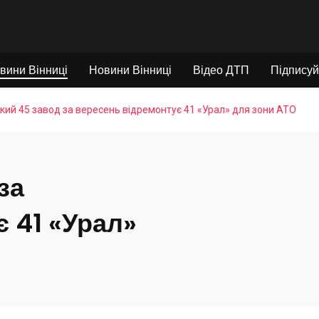
вини Вінниці
Новини Вінниці
Відео ДТП
Підписуй
кий 45 завод за вересень відремонтує 41 «Урал» для зони АТО
за
 41 «Урал»