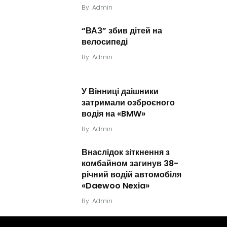
By
Admin
“ВАЗ” збив дітей на
велосипеді
By
Admin
У Вінниці даішники
затримали озброєного
водія на «BMW»
By
Admin
Внаслідок зіткнення з
комбайном загинув 38-
річний водій автомобіля
«Daewoo Nexia»
By
Admin