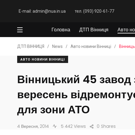
E-mail: admin@nua.in.ua
тел. (093) 920-61-77
Головна
ДТП Вінниця
Авто но
ДТП ВІННИЦЯ
/
News
/
Авто новини Вінниці
/
Вінниць
АВТО НОВИНИ ВІННИЦІ
Вінницький 45 завод 
вересень відремонтує
для зони АТО
4 Вересня, 2014
5 442 Views
0
Shares