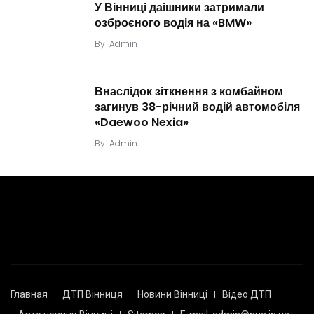
У Вінниці даішники затримали
озброєного водія на «BMW»
By
Admin
Внаслідок зіткнення з комбайном
загинув 38-річний водій автомобіля
«Daewoo Nexia»
By
Admin
Главная
ДТП Вінниця
Новини Вінниці
Відео ДТП