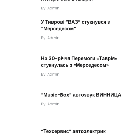
By
Admin
У Тиврові “ВАЗ” стукнувся з
“Мерседесом”
By
Admin
На 30-річчя Перемоги «Таврія»
стукнулась з «Мерседесом»
By
Admin
“Мusic-Box” автозвук ВИННИЦА
By
Admin
“Техсервис” автоэлектрик