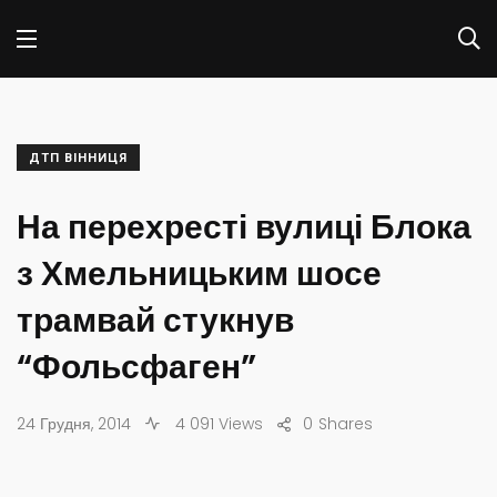
ДТП ВІННИЦЯ
На перехресті вулиці Блока
з Хмельницьким шосе
трамвай стукнув
“Фольсфаген”
24 Грудня, 2014
4 091 Views
0
Shares