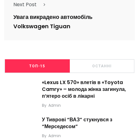
Next Post
Увага викрадено автомобіль
Volkswagen Tiguan
ТОП-15
ОСТАННІ
«Lexus LX 570» влетів в «Toyota
Camry» – молода жінка загинула,
п’ятеро осіб в лікарні
By
Admin
У Тиврові “ВАЗ” стукнувся з
“Мерседесом”
By
Admin