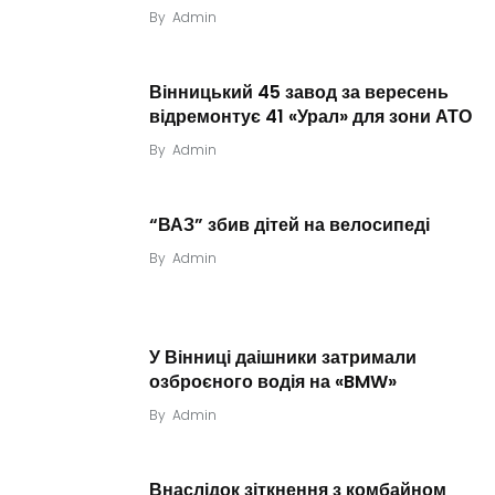
By
Admin
Вінницький 45 завод за вересень
відремонтує 41 «Урал» для зони АТО
By
Admin
“ВАЗ” збив дітей на велосипеді
By
Admin
У Вінниці даішники затримали
озброєного водія на «BMW»
By
Admin
Внаслідок зіткнення з комбайном