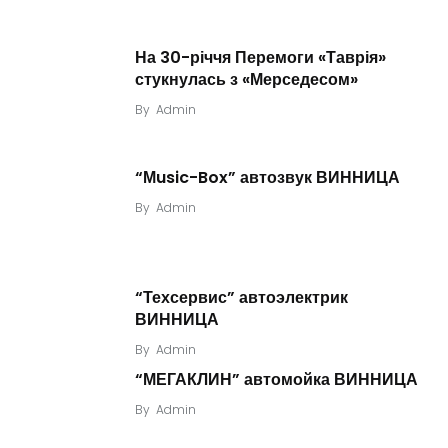
На 30-річчя Перемоги «Таврія»
стукнулась з «Мерседесом»
By
Admin
“Мusic-Box” автозвук ВИННИЦА
By
Admin
“Техсервис” автоэлектрик
ВИННИЦА
By
Admin
“МЕГАКЛИН” автомойка ВИННИЦА
By
Admin