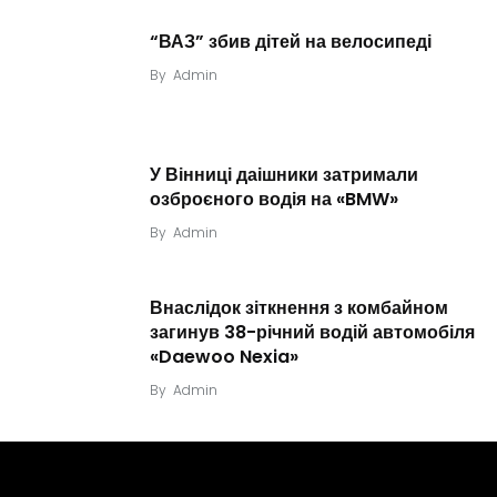
“ВАЗ” збив дітей на велосипеді
By
Admin
У Вінниці даішники затримали
озброєного водія на «BMW»
By
Admin
Внаслідок зіткнення з комбайном
загинув 38-річний водій автомобіля
«Daewoo Nexia»
By
Admin