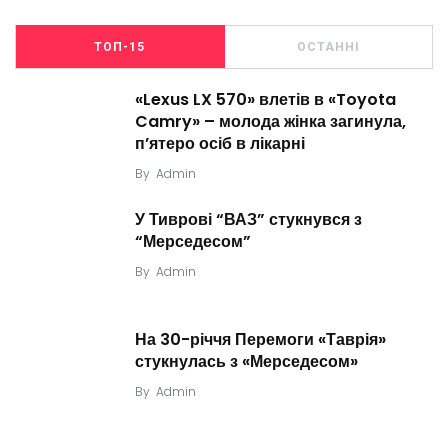
ТОП-15
ОСТАННІ
«Lexus LX 570» влетів в «Toyota
Camry» – молода жінка загинула,
п’ятеро осіб в лікарні
By
Admin
У Тиврові “ВАЗ” стукнувся з
“Мерседесом”
By
Admin
На 30-річчя Перемоги «Таврія»
стукнулась з «Мерседесом»
By
Admin