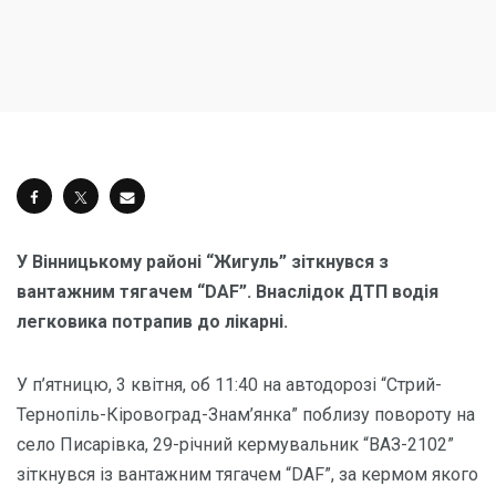
У Вінницькому районі “Жигуль” зіткнувся з
вантажним тягачем “DAF”. Внаслідок ДТП водія
легковика потрапив до лікарні.
У п’ятницю, 3 квітня, об 11:40 на автодорозі “Стрий-
Тернопіль-Кіровоград-Знам’янка” поблизу повороту на
село Писарівка, 29-річний кермувальник “ВАЗ-2102”
зіткнувся із вантажним тягачем “DAF”, за кермом якого