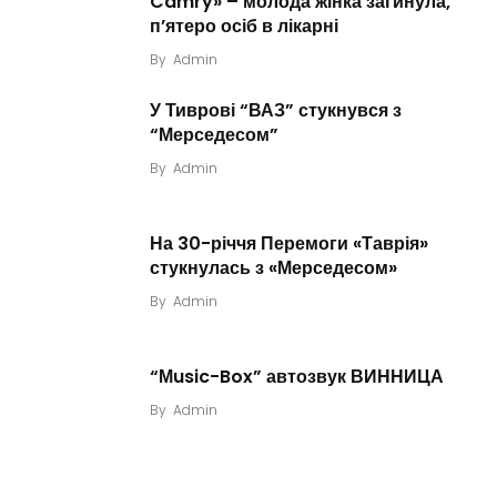
Camry» – молода жінка загинула,
п’ятеро осіб в лікарні
By
Admin
У Тиврові “ВАЗ” стукнувся з
“Мерседесом”
By
Admin
На 30-річчя Перемоги «Таврія»
стукнулась з «Мерседесом»
By
Admin
“Мusic-Box” автозвук ВИННИЦА
By
Admin