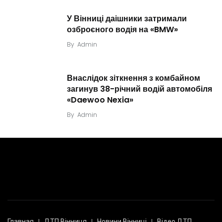
У Вінниці даішники затримали
озброєного водія на «BMW»
By
Admin
Внаслідок зіткнення з комбайном
загинув 38-річний водій автомобіля
«Daewoo Nexia»
By
Admin
Главная
ДТП Вінниця
Новини Вінниці
Відео ДТП