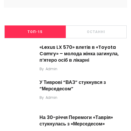
ТОП-15
ОСТАННІ
«Lexus LX 570» влетів в «Toyota
Camry» – молода жінка загинула,
п’ятеро осіб в лікарні
By
Admin
У Тиврові “ВАЗ” стукнувся з
“Мерседесом”
By
Admin
На 30-річчя Перемоги «Таврія»
стукнулась з «Мерседесом»