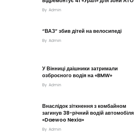
відремонтує 41 «Урал» для зони АТО
By
Admin
“ВАЗ” збив дітей на велосипеді
By
Admin
У Вінниці даішники затримали
озброєного водія на «BMW»
By
Admin
Внаслідок зіткнення з комбайном
загинув 38-річний водій автомобіля
«Daewoo Nexia»
By
Admin