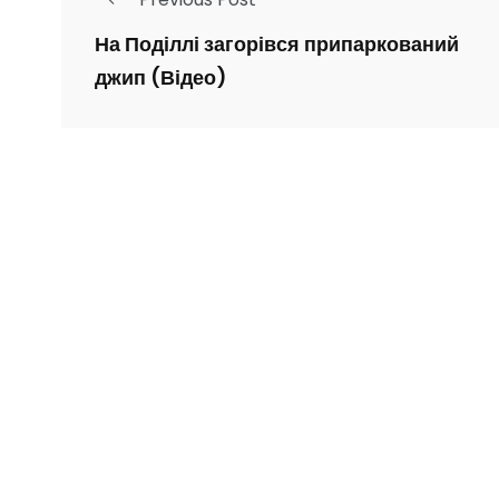
На Поділлі загорівся припаркований
джип (Відео)