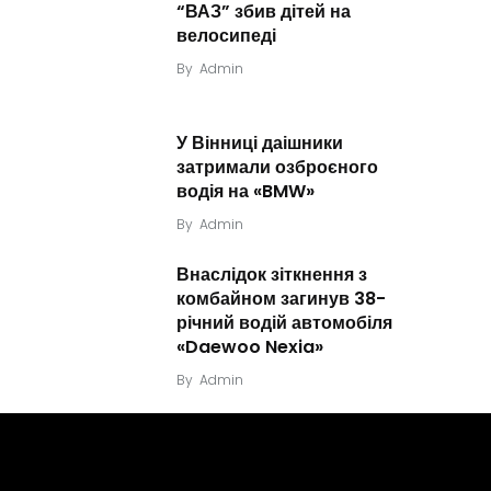
“ВАЗ” збив дітей на
велосипеді
By
Admin
У Вінниці даішники
затримали озброєного
водія на «BMW»
By
Admin
Внаслідок зіткнення з
комбайном загинув 38-
річний водій автомобіля
«Daewoo Nexia»
By
Admin