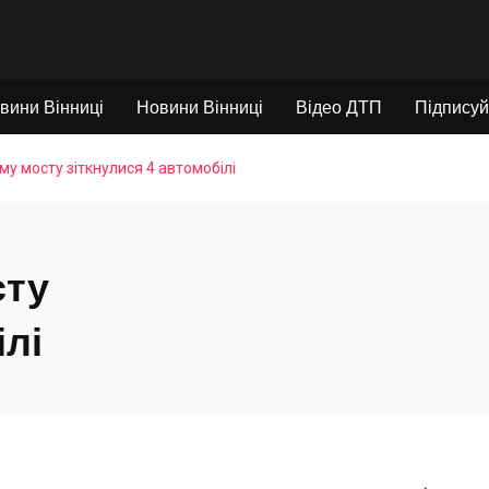
вини Вінниці
Новини Вінниці
Відео ДТП
Підписуй
у мосту зіткнулися 4 автомобілі
сту
ілі