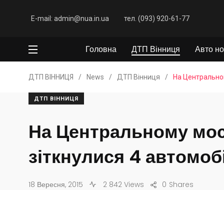
E-mail: admin@nua.in.ua
тел. (093) 920-61-77
Головна
ДТП Вінниця
Авто но
ДТП ВІННИЦЯ
/
News
/
ДТП Вінниця
/
На Центральном
ДТП ВІННИЦЯ
На Центральному мо
зіткнулися 4 автомоб
18 Вересня, 2015
2 842 Views
0
Shares