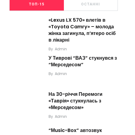
ТОП-15
ОСТАННІ
«Lexus LX 570» влетів в
«Toyota Camry» – молода
жінка загинула, п’ятеро осіб
в лікарні
By
Admin
У Тиврові “ВАЗ” стукнувся з
“Мерседесом”
By
Admin
На 30-річчя Перемоги
«Таврія» стукнулась з
«Мерседесом»
By
Admin
“Мusic-Box” автозвук