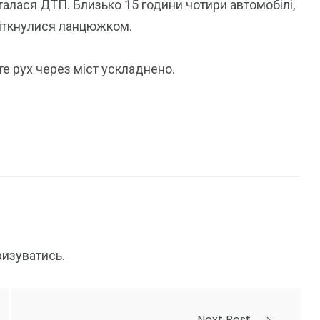
талася ДТП. Близько 15 години чотири автомобілі,
зіткнулися ланцюжком.
те рух через міст ускладнено.
ризуватись
.
Next Post