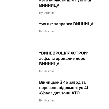
автозапчасти для Hyundai
ВИННИЦА
By
Admin
“WOG” заправки ВИННИЦА
By
Admin
“ВИНЕВРОШЛЯХСТРОЙ”
асфальтирование дорог
ВИННИЦА
By
Admin
Вінницький 45 завод за
вересень відремонтує 41
«Урал» для зони АТО
By
Admin