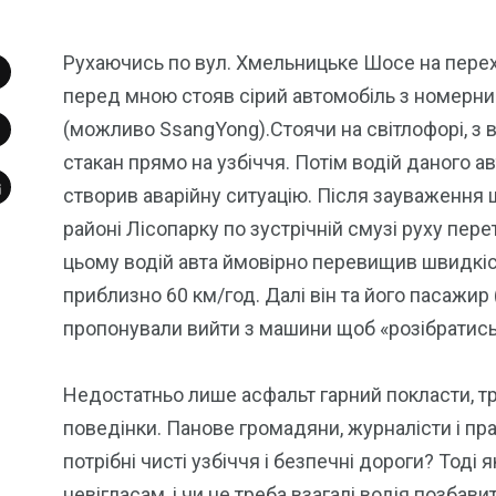
Рухаючись по вул. Хмельницьке Шосе на перехр
перед мною стояв сірий автомобіль з номерни
(можливо SsangYong).
Стоячи на світлофорі, з
стакан прямо на узбіччя. Потім водій даного 
створив аварійну ситуацію. Після зауваження 
районі Лісопарку по зустрічній смузі руху пере
цьому водій авта ймовірно перевищив швидкість
приблизно 60 км/год. Далі він та його пасажир 
пропонували вийти з машини щоб «розібратись
Недостатньо лише асфальт гарний покласти, тр
поведінки. Панове громадяни, журналісти і пр
потрібні чисті узбіччя і безпечні дороги? Тод
невігласам, і чи не треба взагалі водія позбави