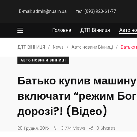
E-mail: admin@nua.in.ua
тел. (093) 920-61-77
Головна
ДТП Вінниця
Авто но
ДТП ВІННИЦЯ
/
News
/
Авто новини Вінниці
/
Батько 
АВТО НОВИНИ ВІННИЦІ
Батько купив машину
включати “режим Бог
дорозі?! (Відео)
28 Грудня, 2015
3 774 Views
0
Shares