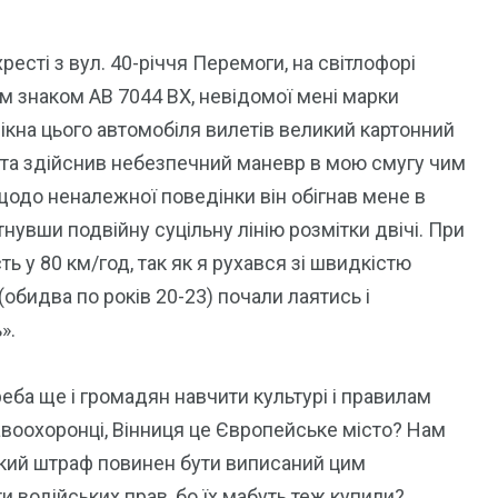
есті з вул. 40-річчя Перемоги, на світлофорі
м знаком АВ 7044 ВХ, невідомої мені марки
 вікна цього автомобіля вилетів великий картонний
авта здійснив небезпечний маневр в мою смугу чим
щодо неналежної поведінки він обігнав мене в
тнувши подвійну суцільну лінію розмітки двічі. При
 у 80 км/год, так як я рухався зі швидкістю
(обидва по років 20-23) почали лаятись і
».
еба ще і громадян навчити культурі і правилам
авоохоронці, Вінниця це Європейське місто? Нам
і який штраф повинен бути виписаний цим
ти водійських прав, бо їх мабуть теж купили?