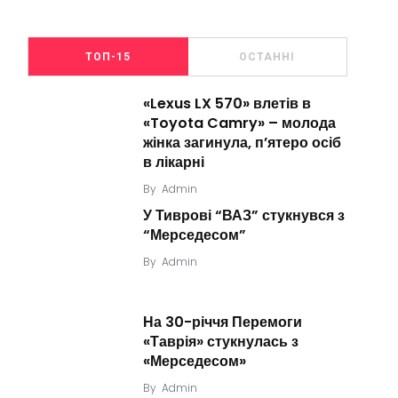
ТОП-15
ОСТАННІ
«Lexus LX 570» влетів в
«Toyota Camry» – молода
жінка загинула, п’ятеро осіб
в лікарні
By
Admin
У Тиврові “ВАЗ” стукнувся з
“Мерседесом”
By
Admin
На 30-річчя Перемоги
«Таврія» стукнулась з
«Мерседесом»
By
Admin