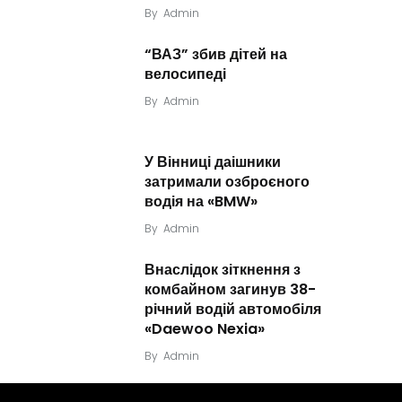
By
Admin
“ВАЗ” збив дітей на
велосипеді
By
Admin
У Вінниці даішники
затримали озброєного
водія на «BMW»
By
Admin
Внаслідок зіткнення з
комбайном загинув 38-
річний водій автомобіля
«Daewoo Nexia»
By
Admin