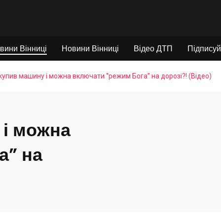
вини Вінниці
Новини Вінниці
Відео ДТП
Підписуй
купив машину і можна включати “режим Бога” на дорозі?! (Відео)
 і можна
а” на