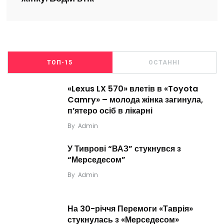
ТОП-15
ОСТАННІ
«Lexus LX 570» влетів в «Toyota
Camry» – молода жінка загинула,
п’ятеро осіб в лікарні
By
Admin
У Тиврові “ВАЗ” стукнувся з
“Мерседесом”
By
Admin
На 30-річчя Перемоги «Таврія»
стукнулась з «Мерседесом»