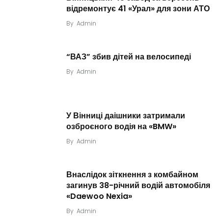
відремонтує 41 «Урал» для зони АТО
By
Admin
“ВАЗ” збив дітей на велосипеді
By
Admin
У Вінниці даішники затримали
озброєного водія на «BMW»
By
Admin
Внаслідок зіткнення з комбайном
загинув 38-річний водій автомобіля
«Daewoo Nexia»
By
Admin