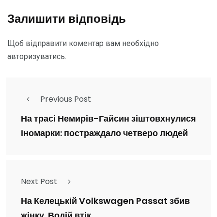
Залишити відповідь
Щоб відправити коментар вам необхідно
авторизуватись
.
Previous Post
На трасі Немирів-Гайсин зіштовхнулися
іномарки: постраждало четверо людей
Next Post
На Келецькій Volkswagen Passat збив
жінку. Водій втік