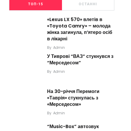
ТОП-15
ОСТАННІ
«Lexus LX 570» влетів в
«Toyota Camry» – молода
жінка загинула, п’ятеро осіб
в лікарні
By
Admin
У Тиврові “ВАЗ” стукнувся з
“Мерседесом”
By
Admin
На 30-річчя Перемоги
«Таврія» стукнулась з
«Мерседесом»
By
Admin
“Мusic-Box” автозвук