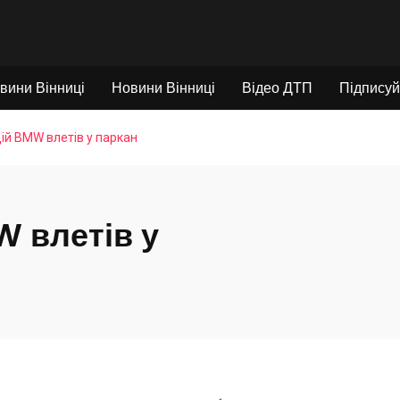
вини Вінниці
Новини Вінниці
Відео ДТП
Підписуй
ій BMW влетів у паркан
W влетів у