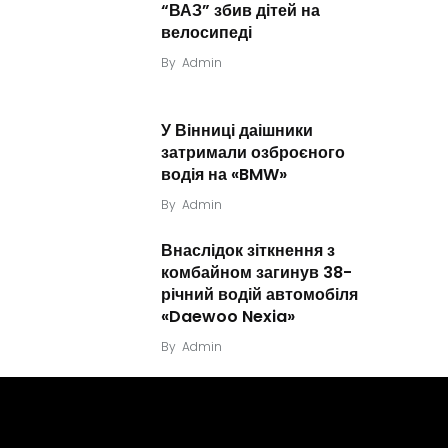
“ВАЗ” збив дітей на
велосипеді
By
Admin
У Вінниці даішники
затримали озброєного
водія на «BMW»
By
Admin
Внаслідок зіткнення з
комбайном загинув 38-
річний водій автомобіля
«Daewoo Nexia»
By
Admin