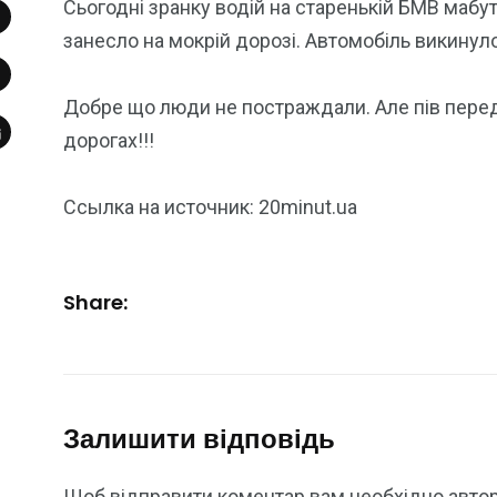
Сьогодні зранку водій на старенькій БМВ мабут
занесло на мокрій дорозі. Автомобіль викинул
Добре що люди не постраждали. Але пів пере
дорогах!!!
Ссылка на источник: 20minut.ua
Share:
Залишити відповідь
Щоб відправити коментар вам необхідно
авто