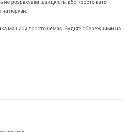
ь не розрахував швидкість, або просто авто
о на паркан.
дка машини просто немає. Будьте обережними на
ризуватись
.