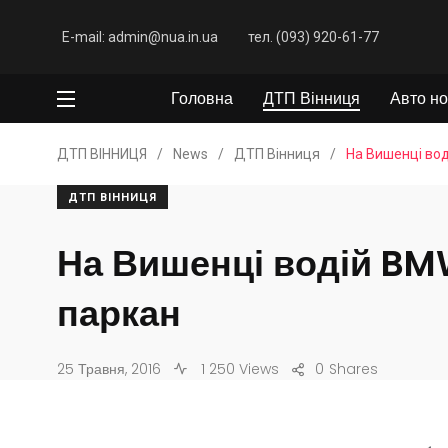
E-mail: admin@nua.in.ua
тел. (093) 920-61-77
Головна
ДТП Вінниця
Авто но
ДТП ВІННИЦЯ
/
News
/
ДТП Вінниця
/
На Вишенці вод
ДТП ВІННИЦЯ
На Вишенці водій BM
паркан
25 Травня, 2016
1 250 Views
0
Shares