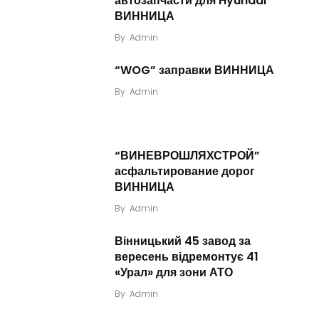
автозапчасти для Hyundai
ВИННИЦА
By
Admin
“WOG” заправки ВИННИЦА
By
Admin
“ВИНЕВРОШЛЯХСТРОЙ”
асфальтирование дорог
ВИННИЦА
By
Admin
Вінницький 45 завод за
вересень відремонтує 41
«Урал» для зони АТО
By
Admin