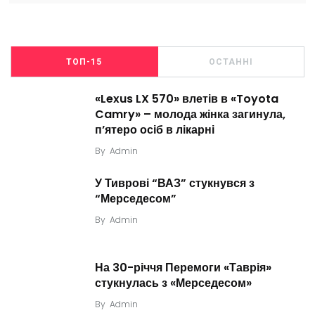
ТОП-15
ОСТАННІ
«Lexus LX 570» влетів в «Toyota
Camry» – молода жінка загинула,
п’ятеро осіб в лікарні
By
Admin
У Тиврові “ВАЗ” стукнувся з
“Мерседесом”
By
Admin
На 30-річчя Перемоги «Таврія»
стукнулась з «Мерседесом»
By
Admin