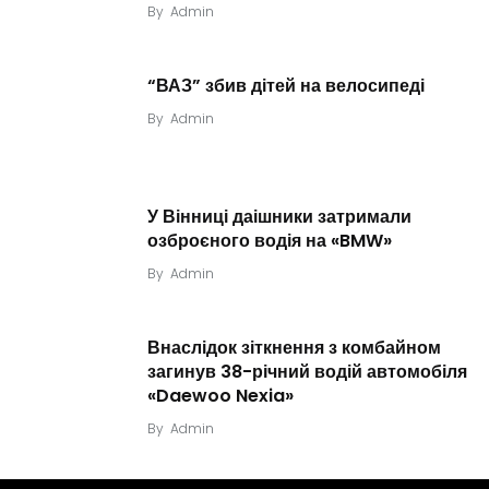
By
Admin
“ВАЗ” збив дітей на велосипеді
By
Admin
У Вінниці даішники затримали
озброєного водія на «BMW»
By
Admin
Внаслідок зіткнення з комбайном
загинув 38-річний водій автомобіля
«Daewoo Nexia»
By
Admin