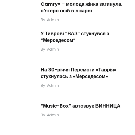
Camry» – молода жінка загинула,
п’ятеро осіб в лікарні
By
Admin
У Тиврові “ВАЗ” стукнувся з
“Мерседесом”
By
Admin
На 30-річчя Перемоги «Таврія»
стукнулась з «Мерседесом»
By
Admin
“Мusic-Box” автозвук ВИННИЦА
By
Admin