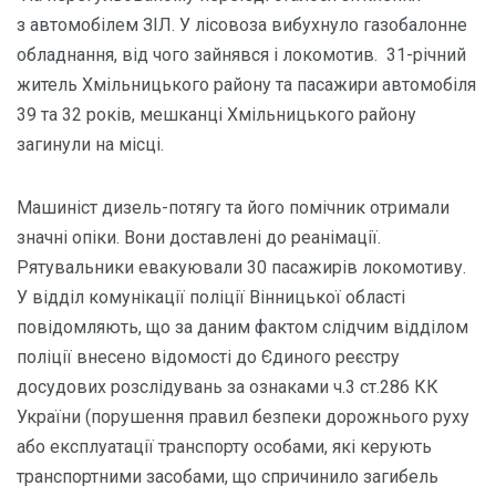
з автомобілем ЗІЛ. У лісовоза вибухнуло газобалонне
обладнання, від чого зайнявся і локомотив. 31-річний
житель Хмільницького району та пасажири автомобіля
39 та 32 років, мешканці Хмільницького району
загинули на місці.
Машиніст дизель-потягу та його помічник отримали
значні опіки. Вони доставлені до реанімації.
Рятувальники евакуювали 30 пасажирів локомотиву.
У відділ комунікації поліції Вінницької області
повідомляють, що за даним фактом слідчим відділом
поліції внесено відомості до Єдиного реєстру
досудових розслідувань за ознаками ч.3 ст.286 КК
України (порушення правил безпеки дорожнього руху
або експлуатації транспорту особами, які керують
транспортними засобами, що спричинило загибель