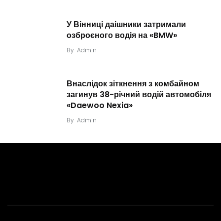
У Вінниці даішники затримали
озброєного водія на «BMW»
By
Admin
Внаслідок зіткнення з комбайном
загинув 38-річний водій автомобіля
«Daewoo Nexia»
By
Admin