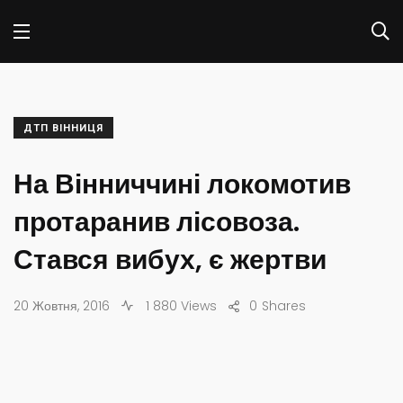
ДТП ВІННИЦЯ
На Вінниччині локомотив
протаранив лісовоза.
Стався вибух, є жертви
20 Жовтня, 2016
1 880 Views
0
Shares