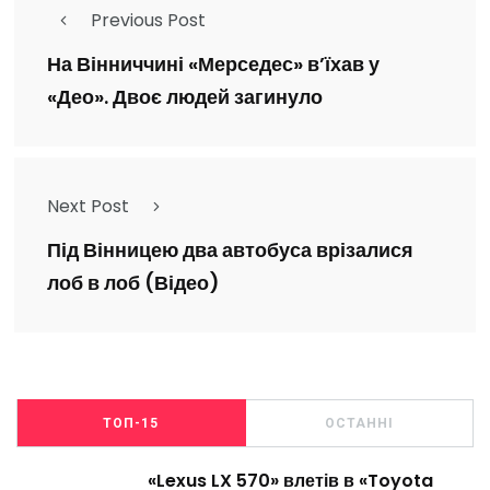
Previous Post
На Вінниччині «Мерседес» в’їхав у
«Део». Двоє людей загинуло
Next Post
Під Вінницею два автобуса врізалися
лоб в лоб (Відео)
ТОП-15
ОСТАННІ
«Lexus LX 570» влетів в «Toyota