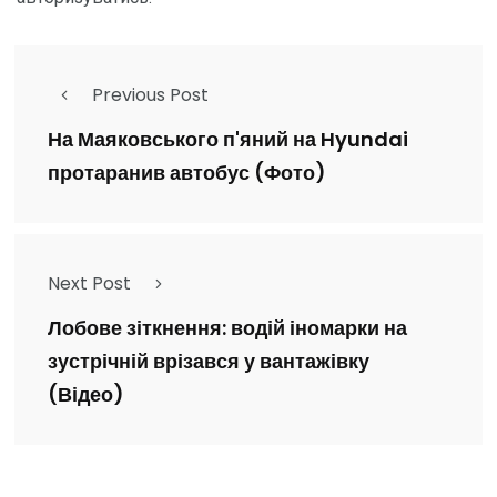
Previous Post
На Маяковського п'яний на Hyundai
протаранив автобус (Фото)
Next Post
Лобове зіткнення: водій іномарки на
зустрічній врізався у вантажівку
(Відео)