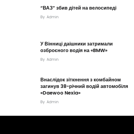
“ВАЗ” збив дітей на велосипеді
By
Admin
У Вінниці даішники затримали
озброєного водія на «BMW»
By
Admin
Внаслідок зіткнення з комбайном
загинув 38-річний водій автомобіля
«Daewoo Nexia»
By
Admin