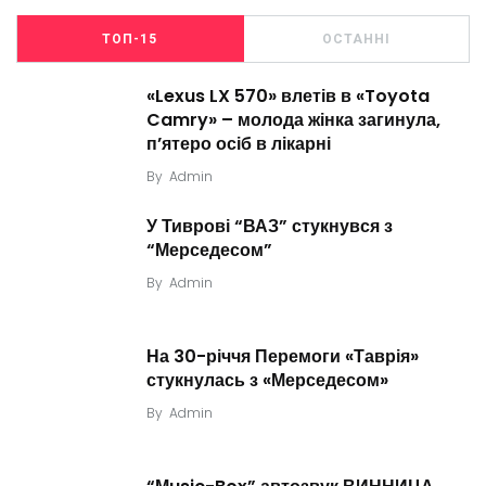
ТОП-15
ОСТАННІ
«Lexus LX 570» влетів в «Toyota
Camry» – молода жінка загинула,
п’ятеро осіб в лікарні
By
Admin
У Тиврові “ВАЗ” стукнувся з
“Мерседесом”
By
Admin
На 30-річчя Перемоги «Таврія»
стукнулась з «Мерседесом»
By
Admin