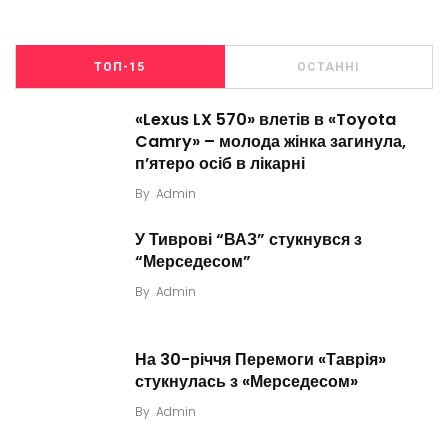
ТОП-15
ОСТАННІ
«Lexus LX 570» влетів в «Toyota
Camry» – молода жінка загинула,
п’ятеро осіб в лікарні
By
Admin
У Тиврові “ВАЗ” стукнувся з
“Мерседесом”
By
Admin
На 30-річчя Перемоги «Таврія»
стукнулась з «Мерседесом»
By
Admin