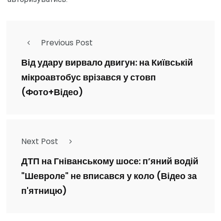
Previous Post
Від удару вирвало двигун: на Київській
мікроавтобус врізався у стовп
(Фото+Відео)
Next Post
ДТП на Гніванському шосе: п’яний водій
"Шевроле" не вписався у коло (Відео за
п'ятницю)