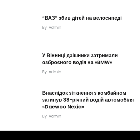
“ВАЗ” збив дітей на велосипеді
By
Admin
У Вінниці даішники затримали
озброєного водія на «BMW»
By
Admin
Внаслідок зіткнення з комбайном
загинув 38-річний водій автомобіля
«Daewoo Nexia»
By
Admin