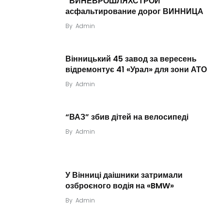
“ВИНЕВРОШЛЯХСТРОЙ”
асфальтирование дорог ВИННИЦА
By
Admin
Вінницький 45 завод за вересень
відремонтує 41 «Урал» для зони АТО
By
Admin
“ВАЗ” збив дітей на велосипеді
By
Admin
У Вінниці даішники затримали
озброєного водія на «BMW»
By
Admin