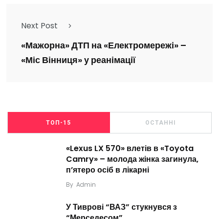
Next Post
«Мажорна» ДТП на «Електромережі» –
«Міс Вінниця» у реанімації
ТОП-15
ОСТАННІ
«Lexus LX 570» влетів в «Toyota
Camry» – молода жінка загинула,
п’ятеро осіб в лікарні
By
Admin
У Тиврові “ВАЗ” стукнувся з
“Мерседесом”