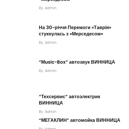
By
Admin
На 30-річчя Перемоги «Таврія»
стукнулась з «Мерседесом»
By
Admin
“Мusic-Box” автозвук ВИННИЦА
By
Admin
“Техсервис” автоэлектрик
ВИННИЦА
By
Admin
“МЕГАКЛИН” автомойка ВИННИЦА
By
Admin