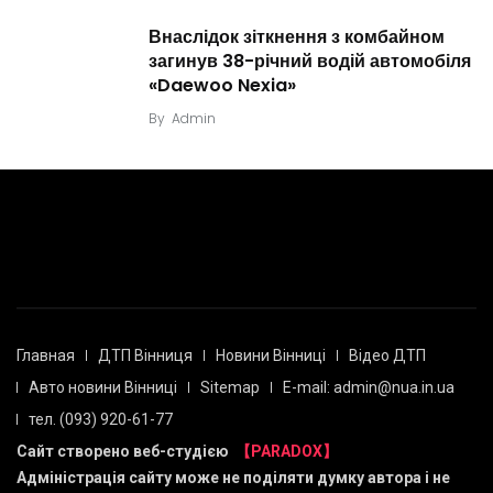
Внаслідок зіткнення з комбайном
загинув 38-річний водій автомобіля
«Daewoo Nexia»
By
Admin
Главная
ДТП Вінниця
Новини Вінниці
Відео ДТП
Авто новини Вінниці
Sitemap
E-mail: admin@nua.in.ua
тел. (093) 920-61-77
Сайт створено веб-студією
【PARADOX】
Адміністрація сайту може не поділяти думку автора і не