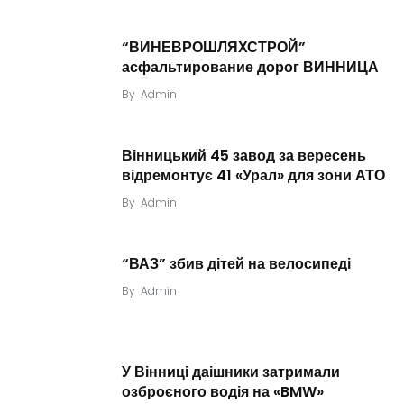
“ВИНЕВРОШЛЯХСТРОЙ”
асфальтирование дорог ВИННИЦА
By
Admin
Вінницький 45 завод за вересень
відремонтує 41 «Урал» для зони АТО
By
Admin
“ВАЗ” збив дітей на велосипеді
By
Admin
У Вінниці даішники затримали
озброєного водія на «BMW»