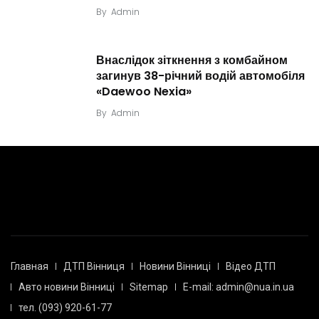
By
Admin
Внаслідок зіткнення з комбайном
загинув 38-річний водій автомобіля
«Daewoo Nexia»
By
Admin
Главная
ДТП Вінниця
Новини Вінниці
Відео ДТП
Авто новини Вінниці
Sitemap
E-mail: admin@nua.in.ua
тел. (093) 920-61-77