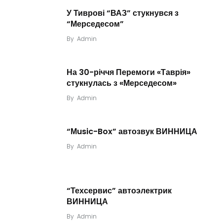
У Тиврові “ВАЗ” стукнувся з
“Мерседесом”
By
Admin
На 30-річчя Перемоги «Таврія»
стукнулась з «Мерседесом»
By
Admin
“Мusic-Box” автозвук ВИННИЦА
By
Admin
“Техсервис” автоэлектрик
ВИННИЦА
By
Admin