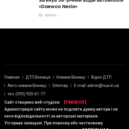
загинув 38-річний водій автомобіля
«Daewoo Nexia»
By
Admin
Главная
ДТП Вінниця
Новини Вінниці
Відео ДТП
Авто новини Вінниці
Sitemap
E-mail: admin@nua.in.ua
тел. (093) 920-61-77
Сайт створено веб-студією
【PARADOX】
Адміністрація сайту може не поділяти думку автора і не
несе відповідальності за авторські матеріали.
Усі права захищені. При повному або частковому