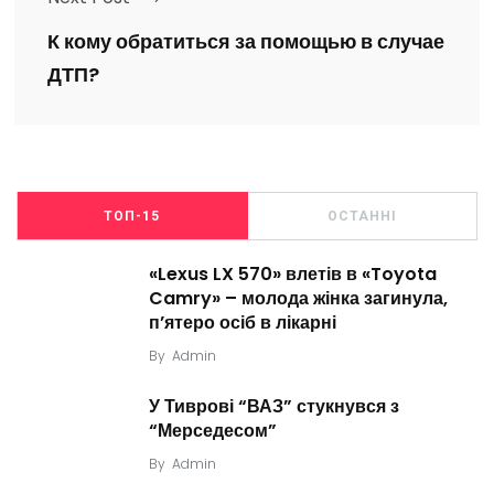
К кому обратиться за помощью в случае
ДТП?
ТОП-15
ОСТАННІ
«Lexus LX 570» влетів в «Toyota
Camry» – молода жінка загинула,
п’ятеро осіб в лікарні
By
Admin
У Тиврові “ВАЗ” стукнувся з
“Мерседесом”
By
Admin