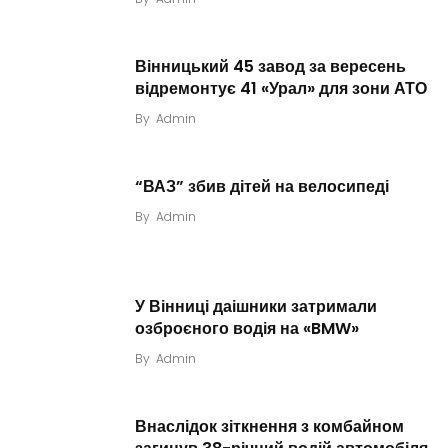
Вінницький 45 завод за вересень
відремонтує 41 «Урал» для зони АТО
By
Admin
“ВАЗ” збив дітей на велосипеді
By
Admin
У Вінниці даішники затримали
озброєного водія на «BMW»
By
Admin
Внаслідок зіткнення з комбайном