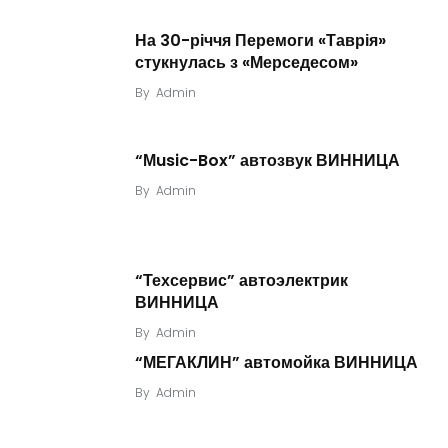
На 30-річчя Перемоги «Таврія»
стукнулась з «Мерседесом»
By
Admin
“Мusic-Box” автозвук ВИННИЦА
By
Admin
“Техсервис” автоэлектрик
ВИННИЦА
By
Admin
“МЕГАКЛИН” автомойка ВИННИЦА
By
Admin