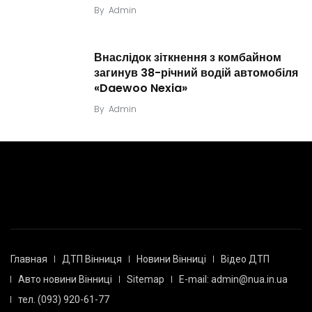
By
Admin
Внаслідок зіткнення з комбайном
загинув 38-річний водій автомобіля
«Daewoo Nexia»
By
Admin
Главная
ДТП Вінниця
Новини Вінниці
Відео ДТП
Авто новини Вінниці
Sitemap
E-mail: admin@nua.in.ua
тел. (093) 920-61-77