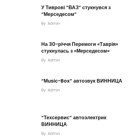
У Тиврові “ВАЗ” стукнувся з
“Мерседесом”
By
Admin
На 30-річчя Перемоги «Таврія»
стукнулась з «Мерседесом»
By
Admin
“Мusic-Box” автозвук ВИННИЦА
By
Admin
“Техсервис” автоэлектрик
ВИННИЦА
By
Admin