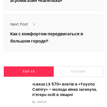
агромагазин «Капелька»
Next Post
Как с комфортом передвигаться в
большом городе?
ТОП-15
ОСТАННІ
«Lexus LX 570» влетів в «Toyota
Camry» – молода жінка загинула,
п’ятеро осіб в лікарні
By
Admin