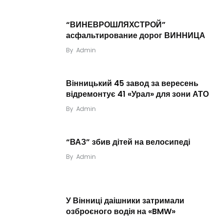
“ВИНЕВРОШЛЯХСТРОЙ”
асфальтирование дорог ВИННИЦА
By
Admin
Вінницький 45 завод за вересень
відремонтує 41 «Урал» для зони АТО
By
Admin
“ВАЗ” збив дітей на велосипеді
By
Admin
У Вінниці даішники затримали
озброєного водія на «BMW»