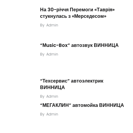
На 30-річчя Перемоги «Таврія»
стукнулась з «Мерседесом»
By
Admin
“Мusic-Box” автозвук ВИННИЦА
By
Admin
“Техсервис” автоэлектрик
ВИННИЦА
By
Admin
“МЕГАКЛИН” автомойка ВИННИЦА
By
Admin