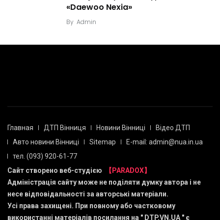
«Daewoo Nexia»
By
Admin
Главная
ДТП Вінниця
Новини Вінниці
Відео ДТП
Авто новини Вінниці
Sitemap
E-mail: admin@nua.in.ua
тел. (093) 920-61-77
Сайт створено веб-студією
【PARADOX】
Адміністрація сайту може не поділяти думку автора і не
несе відповідальності за авторські матеріали.
Усі права захищені. При повному або частковому
використанні матеріалів посилання на "
DTP.VN.UA
" є