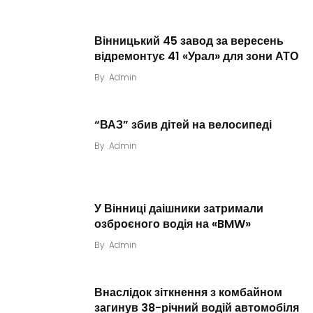
Вінницький 45 завод за вересень
відремонтує 41 «Урал» для зони АТО
By
Admin
“ВАЗ” збив дітей на велосипеді
By
Admin
У Вінниці даішники затримали
озброєного водія на «BMW»
By
Admin
Внаслідок зіткнення з комбайном
загинув 38-річний водій автомобіля