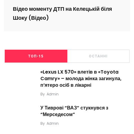
Відео моменту ДТП на Келецькій біля
Шоку (Відео)
ТОП-15
ОСТАННІ
«Lexus LX 570» влетів в «Toyota
Camry» – молода жінка загинула,
п’ятеро осіб в лікарні
By
Admin
У Тиврові “ВАЗ” стукнувся з
“Мерседесом”
By
Admin