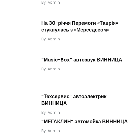
By
Admin
На 30-річчя Перемоги «Таврія»
стукнулась з «Мерседесом»
By
Admin
“Мusic-Box” автозвук ВИННИЦА
By
Admin
“Техсервис” автоэлектрик
ВИННИЦА
By
Admin
“МЕГАКЛИН” автомойка ВИННИЦА
By
Admin