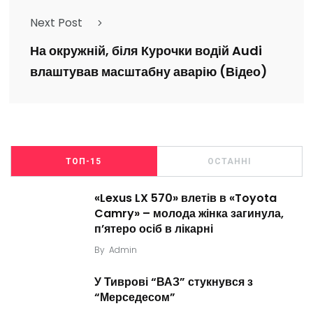
Next Post
На окружній, біля Курочки водій Audi
влаштував масштабну аварію (Відео)
ТОП-15
ОСТАННІ
«Lexus LX 570» влетів в «Toyota
Camry» – молода жінка загинула,
п’ятеро осіб в лікарні
By
Admin
У Тиврові “ВАЗ” стукнувся з
“Мерседесом”