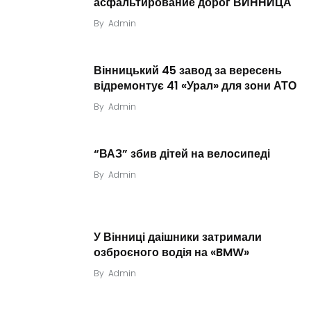
асфальтирование дорог ВИННИЦА
By
Admin
Вінницький 45 завод за вересень
відремонтує 41 «Урал» для зони АТО
By
Admin
“ВАЗ” збив дітей на велосипеді
By
Admin
У Вінниці даішники затримали
озброєного водія на «BMW»
By
Admin