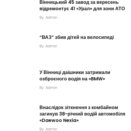
Вінницький 45 завод за вересень
відремонтує 41 «Урал» для зони АТО
By
Admin
“ВАЗ” збив дітей на велосипеді
By
Admin
У Вінниці даішники затримали
озброєного водія на «BMW»
By
Admin
Внаслідок зіткнення з комбайном
загинув 38-річний водій автомобіля
«Daewoo Nexia»
By
Admin