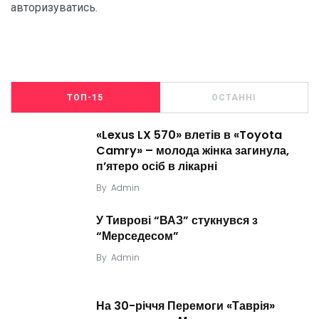
авторизуватись
.
ТОП-15
ОСТАННІ
«Lexus LX 570» влетів в «Toyota
Camry» – молода жінка загинула,
п’ятеро осіб в лікарні
By
Admin
У Тиврові “ВАЗ” стукнувся з
“Мерседесом”
By
Admin
На 30-річчя Перемоги «Таврія»