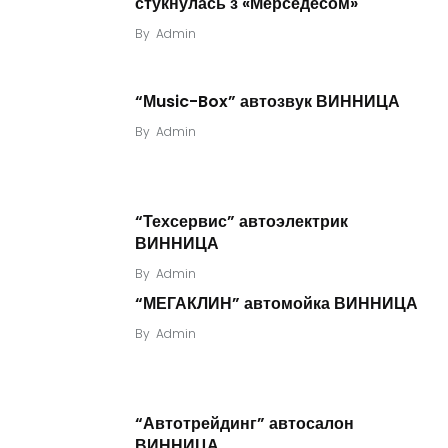
стукнулась з «Мерседесом»
By
Admin
“Мusic-Box” автозвук ВИННИЦА
By
Admin
“Техсервис” автоэлектрик
ВИННИЦА
By
Admin
“МЕГАКЛИН” автомойка ВИННИЦА
By
Admin
“Автотрейдинг” автосалон
ВИННИЦА