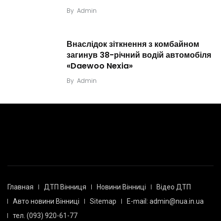
By
Admin
Внаслідок зіткнення з комбайном
загинув 38-річний водій автомобіля
«Daewoo Nexia»
By
Admin
Главная
ДТП Вінниця
Новини Вінниці
Відео ДТП
Авто новини Вінниці
Sitemap
E-mail: admin@nua.in.ua
тел. (093) 920-61-77