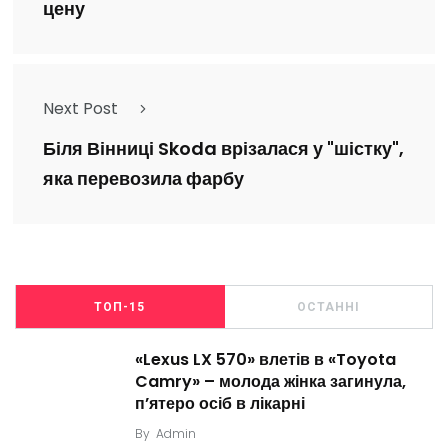
цену
Next Post
Біля Вінниці Skoda врізалася у "шістку",
яка перевозила фарбу
ТОП-15
ОСТАННІ
«Lexus LX 570» влетів в «Toyota
Camry» – молода жінка загинула,
п’ятеро осіб в лікарні
By
Admin