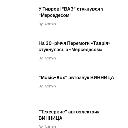
У Тиврові “ВАЗ” стукнувся з
“Мерседесом”
By
Admin
На 30-річчя Перемоги «Таврія»
стукнулась з «Мерседесом»
By
Admin
“Мusic-Box” автозвук ВИННИЦА
By
Admin
“Техсервис” автоэлектрик
ВИННИЦА
By
Admin