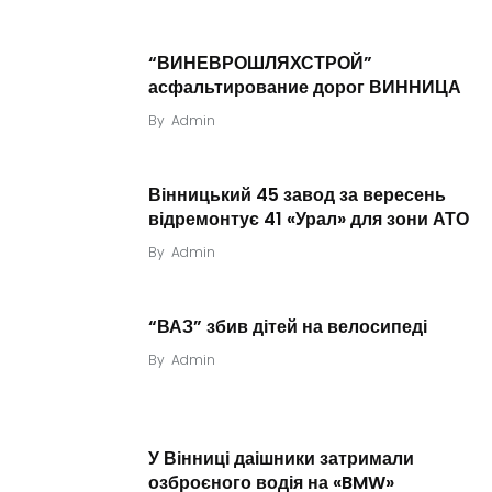
“ВИНЕВРОШЛЯХСТРОЙ”
асфальтирование дорог ВИННИЦА
By
Admin
Вінницький 45 завод за вересень
відремонтує 41 «Урал» для зони АТО
By
Admin
“ВАЗ” збив дітей на велосипеді
By
Admin
У Вінниці даішники затримали
озброєного водія на «BMW»