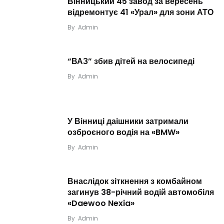
Вінницький 45 завод за вересень
відремонтує 41 «Урал» для зони АТО
By
Admin
“ВАЗ” збив дітей на велосипеді
By
Admin
У Вінниці даішники затримали
озброєного водія на «BMW»
By
Admin
Внаслідок зіткнення з комбайном
загинув 38-річний водій автомобіля
«Daewoo Nexia»
By
Admin