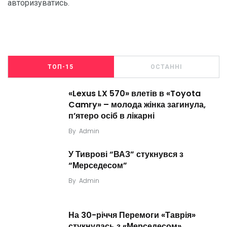
авторизуватись
.
ТОП-15
ОСТАННІ
«Lexus LX 570» влетів в «Toyota
Camry» – молода жінка загинула,
п’ятеро осіб в лікарні
By
Admin
У Тиврові “ВАЗ” стукнувся з
“Мерседесом”
By
Admin
На 30-річчя Перемоги «Таврія»
стукнулась з «Мерседесом»