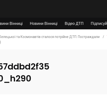
вини Вінниці
Новини Вінниці
Відео ДТП
Підписуй
 Келецької та Космонавтів сталося потрійне ДТП. Постраждали
/
)
57ddbd2f35
0_h290