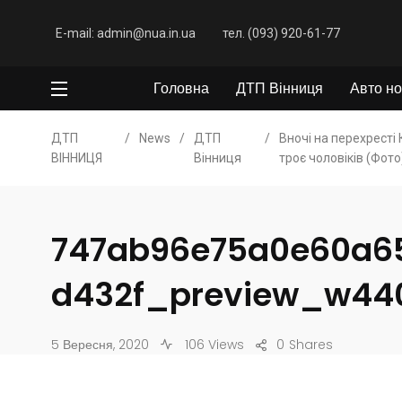
E-mail: admin@nua.in.ua
тел. (093) 920-61-77
Головна
ДТП Вінниця
Авто но
ДТП
/
News
/
ДТП
/
Вночі на перехресті
ВІННИЦЯ
Вінниця
троє чоловіків (Фото
747ab96e75a0e60a6
d432f_preview_w44
5 Вересня, 2020
106 Views
0
Shares