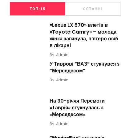
ТОП-15
ОСТАННІ
«Lexus LX 570» влетів в
«Toyota Camry» – молода
жінка загинула, п’ятеро осіб
в лікарні
By
Admin
У Тиврові “ВАЗ” стукнувся з
“Мерседесом”
By
Admin
На 30-річчя Перемоги
«Таврія» стукнулась з
«Мерседесом»
By
Admin
“Мusic-Box” автозвук