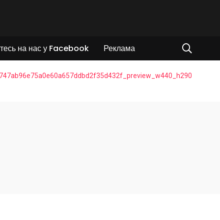
тесь на нас у Facebook
Реклама
747ab96e75a0e60a657ddbd2f35d432f_preview_w440_h290