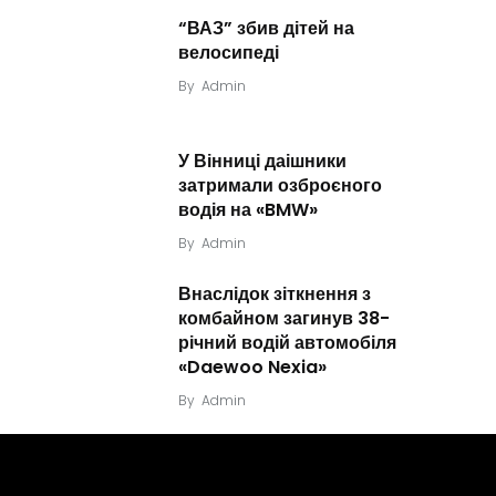
“ВАЗ” збив дітей на
велосипеді
By
Admin
У Вінниці даішники
затримали озброєного
водія на «BMW»
By
Admin
Внаслідок зіткнення з
комбайном загинув 38-
річний водій автомобіля
«Daewoo Nexia»
By
Admin