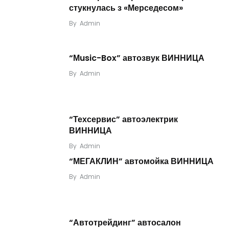
стукнулась з «Мерседесом»
By
Admin
“Мusic-Box” автозвук ВИННИЦА
By
Admin
“Техсервис” автоэлектрик
ВИННИЦА
By
Admin
“МЕГАКЛИН” автомойка ВИННИЦА
By
Admin
“Автотрейдинг” автосалон