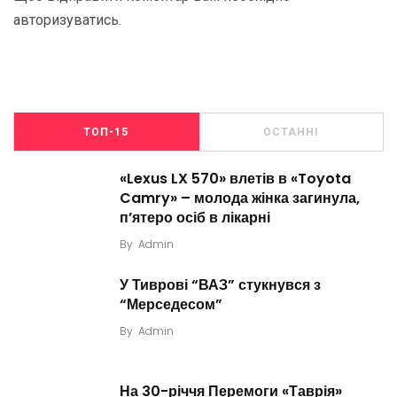
авторизуватись
.
ТОП-15
ОСТАННІ
«Lexus LX 570» влетів в «Toyota
Camry» – молода жінка загинула,
п’ятеро осіб в лікарні
By
Admin
У Тиврові “ВАЗ” стукнувся з
“Мерседесом”
By
Admin
На 30-річчя Перемоги «Таврія»