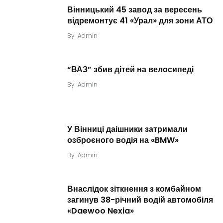
Вінницький 45 завод за вересень
відремонтує 41 «Урал» для зони АТО
By
Admin
“ВАЗ” збив дітей на велосипеді
By
Admin
У Вінниці даішники затримали
озброєного водія на «BMW»
By
Admin
Внаслідок зіткнення з комбайном
загинув 38-річний водій автомобіля
«Daewoo Nexia»