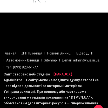
By
Admin
Главная
ДТП Вінниця
Новини Вінниці
Відео ДТП
Авто новини Вінниці
Sitemap
E-mail: admin@nua.in.ua
тел. (093) 920-61-77
Сайт створено веб-студією
【PARADOX】
Адміністрація сайту може не поділяти думку автора і не
несе відповідальності за авторські матеріали.
Усі права захищені. При повному або частковому
використанні матеріалів посилання на "
DTP.VN.UA
" є
обов'язковим (для інтернет-ресурсів — гіперпосилання).