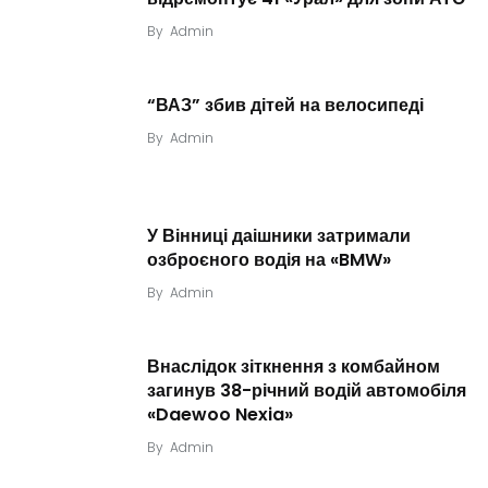
By
Admin
“ВАЗ” збив дітей на велосипеді
By
Admin
У Вінниці даішники затримали
озброєного водія на «BMW»
By
Admin
Внаслідок зіткнення з комбайном
загинув 38-річний водій автомобіля
«Daewoo Nexia»
By
Admin