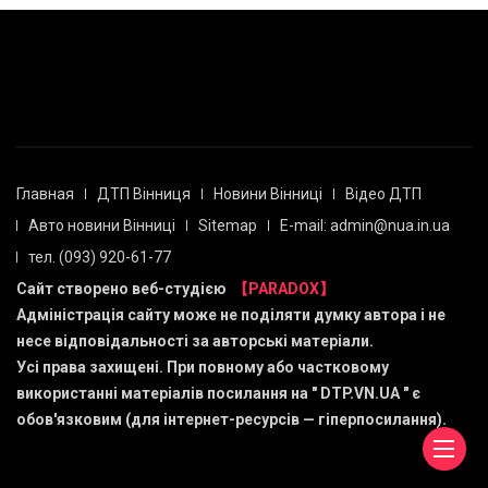
Главная
ДТП Вінниця
Новини Вінниці
Відео ДТП
Авто новини Вінниці
Sitemap
E-mail: admin@nua.in.ua
тел. (093) 920-61-77
Сайт створено веб-студією
【PARADOX】
Адміністрація сайту може не поділяти думку автора і не
несе відповідальності за авторські матеріали.
Усі права захищені. При повному або частковому
використанні матеріалів посилання на "
DTP.VN.UA
" є
обов'язковим (для інтернет-ресурсів — гіперпосилання).