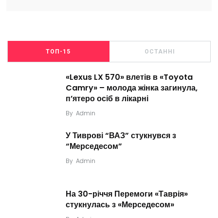
ТОП-15
ОСТАННІ
«Lexus LX 570» влетів в «Toyota
Camry» – молода жінка загинула,
п’ятеро осіб в лікарні
By
Admin
У Тиврові “ВАЗ” стукнувся з
“Мерседесом”
By
Admin
На 30-річчя Перемоги «Таврія»
стукнулась з «Мерседесом»