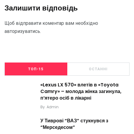
Залишити відповідь
Щоб відправити коментар вам необхідно
авторизуватись
.
ТОП-15
ОСТАННІ
«Lexus LX 570» влетів в «Toyota
Camry» – молода жінка загинула,
п’ятеро осіб в лікарні
By
Admin
У Тиврові “ВАЗ” стукнувся з
“Мерседесом”