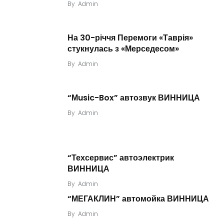
By
Admin
На 30-річчя Перемоги «Таврія»
стукнулась з «Мерседесом»
By
Admin
“Мusic-Box” автозвук ВИННИЦА
By
Admin
“Техсервис” автоэлектрик
ВИННИЦА
By
Admin
“МЕГАКЛИН” автомойка ВИННИЦА
By
Admin