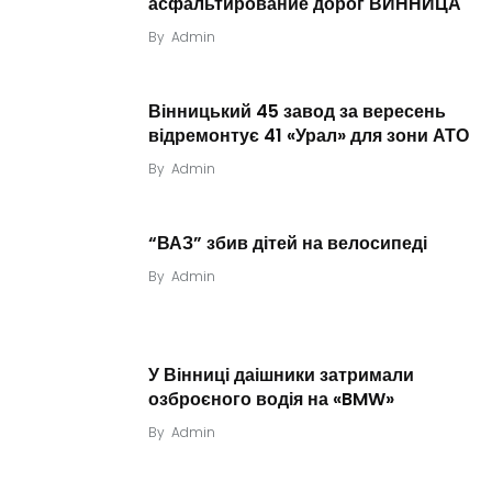
асфальтирование дорог ВИННИЦА
By
Admin
Вінницький 45 завод за вересень
відремонтує 41 «Урал» для зони АТО
By
Admin
“ВАЗ” збив дітей на велосипеді
By
Admin
У Вінниці даішники затримали
озброєного водія на «BMW»
By
Admin