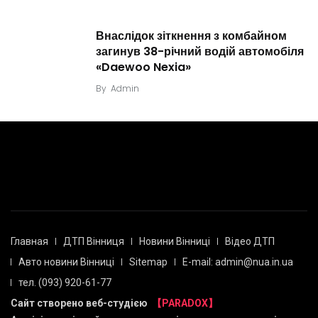
Внаслідок зіткнення з комбайном
загинув 38-річний водій автомобіля
«Daewoo Nexia»
By
Admin
Главная
ДТП Вінниця
Новини Вінниці
Відео ДТП
Авто новини Вінниці
Sitemap
E-mail: admin@nua.in.ua
тел. (093) 920-61-77
Сайт створено веб-студією
【PARADOX】