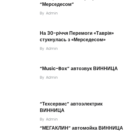
“Мерседесом”
By
Admin
На 30-річчя Перемоги «Таврія»
стукнулась з «Мерседесом»
By
Admin
“Мusic-Box” автозвук ВИННИЦА
By
Admin
“Техсервис” автоэлектрик
ВИННИЦА
By
Admin
“МЕГАКЛИН” автомойка ВИННИЦА