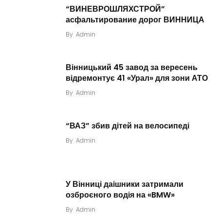
“ВИНЕВРОШЛЯХСТРОЙ”
асфальтирование дорог ВИННИЦА
By
Admin
Вінницький 45 завод за вересень
відремонтує 41 «Урал» для зони АТО
By
Admin
“ВАЗ” збив дітей на велосипеді
By
Admin
У Вінниці даішники затримали
озброєного водія на «BMW»
By
Admin