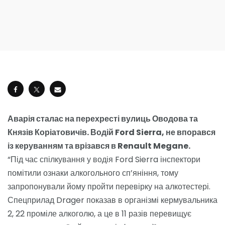
Аварія сталас на перехресті вулиць Оводова та
Князів Коріатовичів. Водій Ford Sierra, не впорався
із керуванням та врізався в Renault Megane.
“Під час спілкування у водія Ford Sierra інспектори
помітили ознаки алкогольного сп’яніння, тому
запропонували йому пройти перевірку на алкотестері.
Спецприлад Drager показав в організмі кермувальника
2, 22 проміле алкоголю, а це в 11 разів перевищує