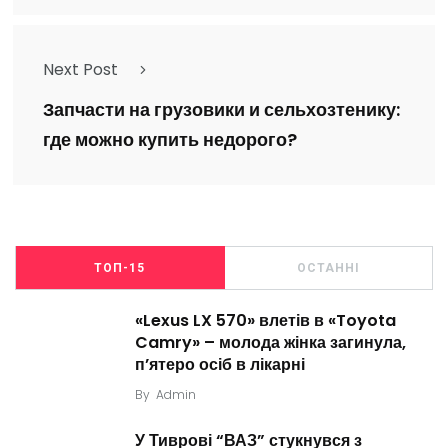
Next Post
Запчасти на грузовики и сельхозтенику:
где можно купить недорого?
ТОП-15
ОСТАННІ
«Lexus LX 570» влетів в «Toyota
Camry» – молода жінка загинула,
п’ятеро осіб в лікарні
By
Admin
У Тиврові “ВАЗ” стукнувся з