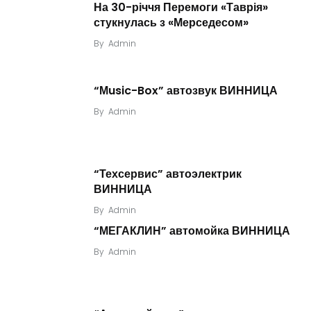
На 30-річчя Перемоги «Таврія»
стукнулась з «Мерседесом»
By
Admin
“Мusic-Box” автозвук ВИННИЦА
By
Admin
“Техсервис” автоэлектрик
ВИННИЦА
By
Admin
“МЕГАКЛИН” автомойка ВИННИЦА
By
Admin