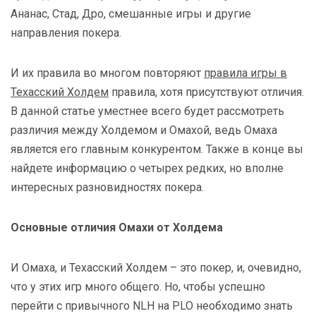
Ананас, Стад, Дро, смешанные игры и другие
направления покера.
И их правила во многом повторяют
правила игры в
Техасский Холдем
правила, хотя присутствуют отличия.
В данной статье уместнее всего будет рассмотреть
различия между Холдемом и Омахой, ведь Омаха
является его главным конкурентом. Также в конце вы
найдете информацию о четырех редких, но вполне
интересных разновидностях покера.
Основные отличия Омахи от Холдема
И Омаха, и Техасский Холдем – это покер, и, очевидно,
что у этих игр много общего. Но, чтобы успешно
перейти с привычного NLH на PLO необходимо знать