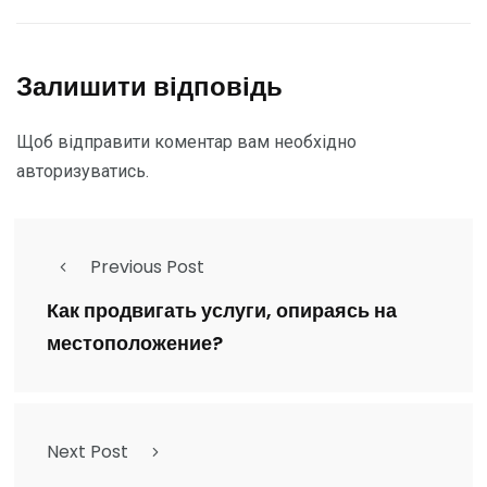
Залишити відповідь
Щоб відправити коментар вам необхідно
авторизуватись
.
Previous Post
Как продвигать услуги, опираясь на
местоположение?
Next Post