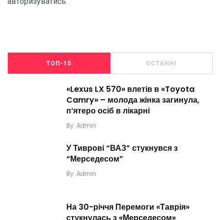
авторизуватись
.
ТОП-15
ОСТАННІ
«Lexus LX 570» влетів в «Toyota
Camry» – молода жінка загинула,
п’ятеро осіб в лікарні
By
Admin
У Тиврові “ВАЗ” стукнувся з
“Мерседесом”
By
Admin
На 30-річчя Перемоги «Таврія»
стукнулась з «Мерседесом»