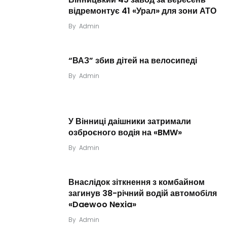
відремонтує 41 «Урал» для зони АТО
By
Admin
“ВАЗ” збив дітей на велосипеді
By
Admin
У Вінниці даішники затримали
озброєного водія на «BMW»
By
Admin
Внаслідок зіткнення з комбайном
загинув 38-річний водій автомобіля
«Daewoo Nexia»
By
Admin