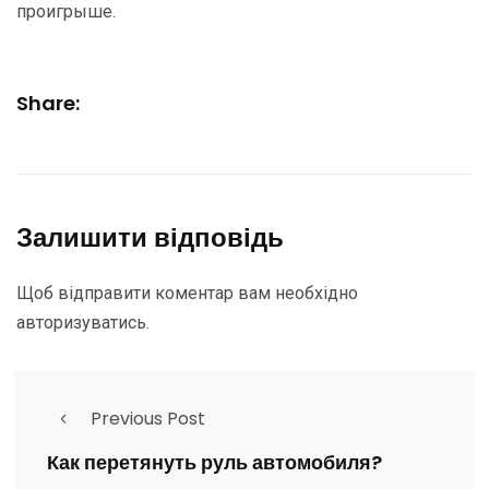
проигрыше.
Share:
Залишити відповідь
Щоб відправити коментар вам необхідно
авторизуватись
.
Previous Post
Как перетянуть руль автомобиля?