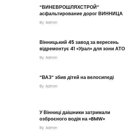
“ВИНЕВРОШЛЯХСТРОЙ”
асфальтирование дорог ВИННИЦА
By
Admin
Вінницький 45 завод за вересень
відремонтує 41 «Урал» для зони АТО
By
Admin
“ВАЗ” збив дітей на велосипеді
By
Admin
У Вінниці даішники затримали
озброєного водія на «BMW»
By
Admin