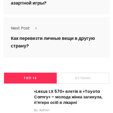
азартной игры?
Next Post
Как перевезти личные вещи в другую
страну?
ТОП-15
ОСТАННІ
«Lexus LX 570» влетів в «Toyota
Camry» – молода жінка загинула,
п’ятеро осіб в лікарні
By
Admin