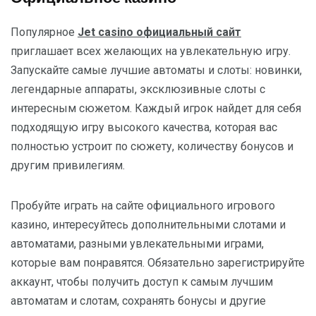
Популярное
Jet casino официальный сайт
приглашает всех желающих на увлекательную игру.
Запускайте самые лучшие автоматы и слоты: новинки,
легендарные аппараты, эксклюзивные слоты с
интересным сюжетом. Каждый игрок найдет для себя
подходящую игру высокого качества, которая вас
полностью устроит по сюжету, количеству бонусов и
другим привилегиям.
Пробуйте играть на сайте официального игрового
казино, интересуйтесь дополнительными слотами и
автоматами, разными увлекательными играми,
которые вам понравятся. Обязательно зарегистрируйте
аккаунт, чтобы получить доступ к самым лучшим
автоматам и слотам, сохранять бонусы и другие