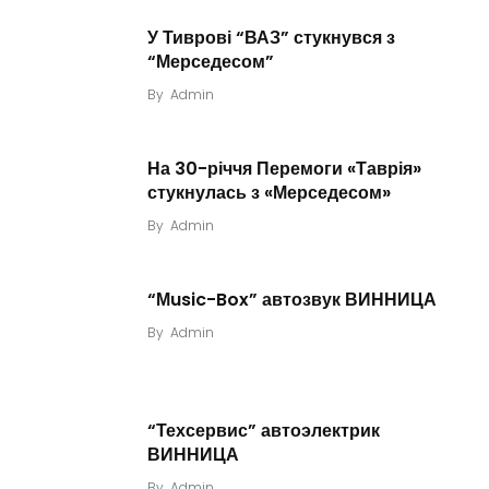
У Тиврові “ВАЗ” стукнувся з
“Мерседесом”
By
Admin
На 30-річчя Перемоги «Таврія»
стукнулась з «Мерседесом»
By
Admin
“Мusic-Box” автозвук ВИННИЦА
By
Admin
“Техсервис” автоэлектрик
ВИННИЦА
By
Admin