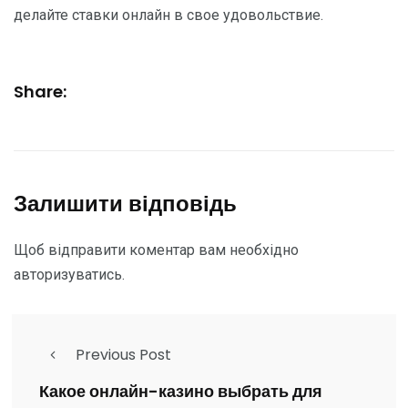
делайте ставки онлайн в свое удовольствие.
Share:
Залишити відповідь
Щоб відправити коментар вам необхідно
авторизуватись
.
Previous Post
Какое онлайн-казино выбрать для