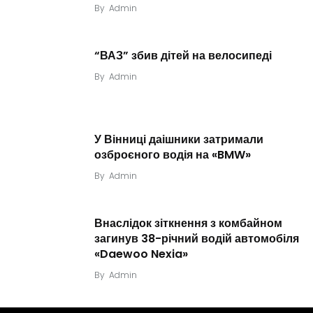
By
Admin
“ВАЗ” збив дітей на велосипеді
By
Admin
У Вінниці даішники затримали
озброєного водія на «BMW»
By
Admin
Внаслідок зіткнення з комбайном
загинув 38-річний водій автомобіля
«Daewoo Nexia»
By
Admin