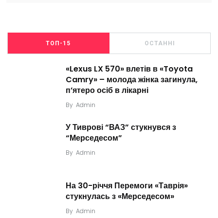
ТОП-15
ОСТАННІ
«Lexus LX 570» влетів в «Toyota
Camry» – молода жінка загинула,
п’ятеро осіб в лікарні
By
Admin
У Тиврові “ВАЗ” стукнувся з
“Мерседесом”
By
Admin
На 30-річчя Перемоги «Таврія»
стукнулась з «Мерседесом»
By
Admin