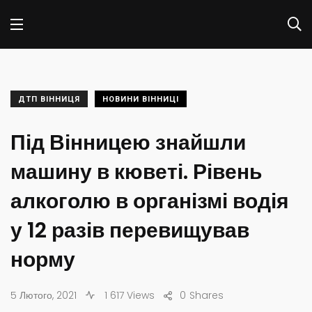
ДТП ВІННИЦЯ
НОВИНИ ВІННИЦІ
Під Вінницею знайшли
машину в кюветі. Рівень
алкоголю в організмі водія
у 12 разів перевищував
норму
5 Лютого, 2021
1 617 Views
0
Shares