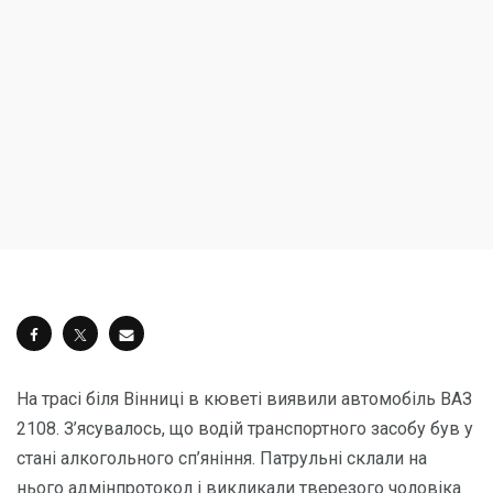
На трасі біля Вінниці в кюветі виявили автомобіль ВАЗ
2108. З’ясувалось, що водій транспортного засобу був у
стані алкогольного сп’яніння. Патрульні склали на
нього адмінпротокол і викликали тверезого чоловіка