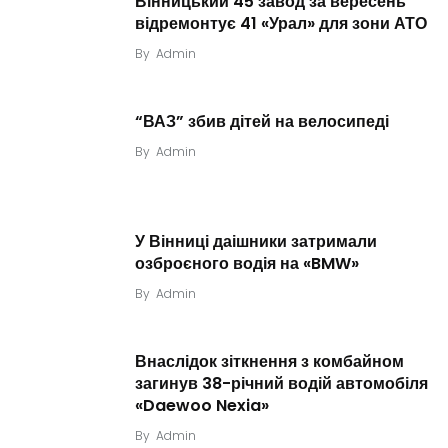
Вінницький 45 завод за вересень
відремонтує 41 «Урал» для зони АТО
By
Admin
“ВАЗ” збив дітей на велосипеді
By
Admin
У Вінниці даішники затримали
озброєного водія на «BMW»
By
Admin
Внаслідок зіткнення з комбайном
загинув 38-річний водій автомобіля
«Daewoo Nexia»
By
Admin