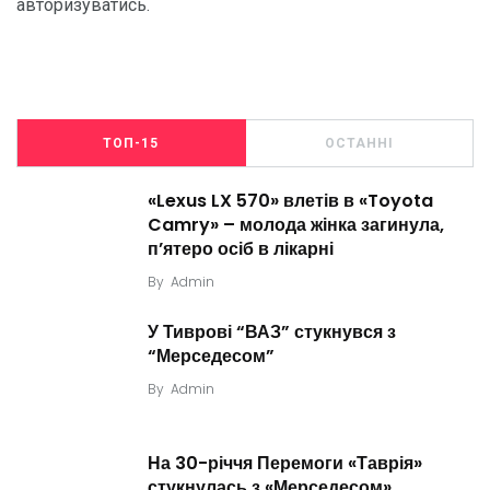
авторизуватись
.
ТОП-15
ОСТАННІ
«Lexus LX 570» влетів в «Toyota
Camry» – молода жінка загинула,
п’ятеро осіб в лікарні
By
Admin
У Тиврові “ВАЗ” стукнувся з
“Мерседесом”
By
Admin
На 30-річчя Перемоги «Таврія»
стукнулась з «Мерседесом»