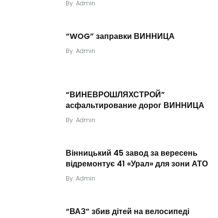
By
Admin
“WOG” заправки ВИННИЦА
By
Admin
“ВИНЕВРОШЛЯХСТРОЙ”
асфальтирование дорог ВИННИЦА
By
Admin
Вінницький 45 завод за вересень
відремонтує 41 «Урал» для зони АТО
By
Admin
“ВАЗ” збив дітей на велосипеді