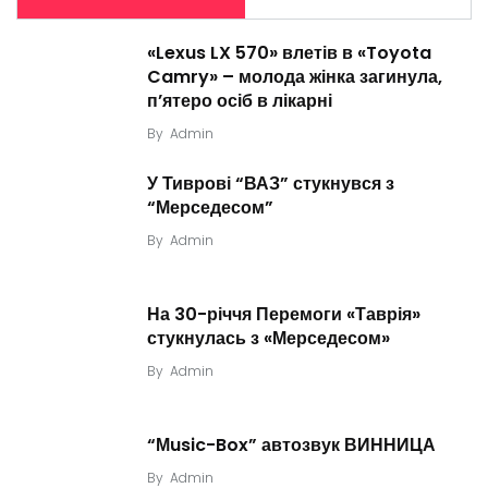
«Lexus LX 570» влетів в «Toyota
Camry» – молода жінка загинула,
п’ятеро осіб в лікарні
By
Admin
У Тиврові “ВАЗ” стукнувся з
“Мерседесом”
By
Admin
На 30-річчя Перемоги «Таврія»
стукнулась з «Мерседесом»
By
Admin
“Мusic-Box” автозвук ВИННИЦА
By
Admin