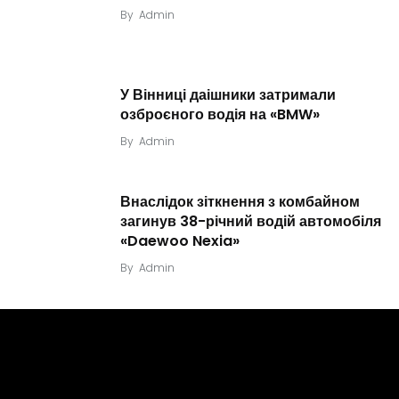
By
Admin
У Вінниці даішники затримали
озброєного водія на «BMW»
By
Admin
Внаслідок зіткнення з комбайном
загинув 38-річний водій автомобіля
«Daewoo Nexia»
By
Admin