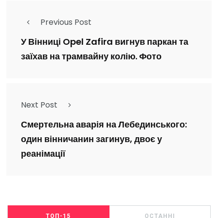
Previous Post
У Вінниці Opel Zafira вигнув паркан та
заїхав на трамвайну колію. Фото
Next Post
​Смертельна аварія на Лебединського:
один вінничанин загинув, двоє у
реанімації
ТОП-15
ОСТАННІ