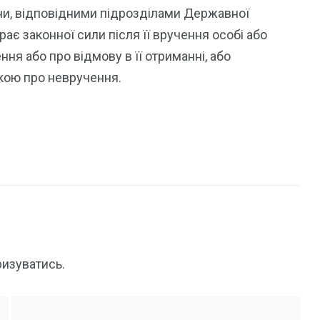
аїни, відповідними підрозділами Державної
ає законної сили після її вручення особі або
я або про відмову в її отриманні, або
кою про невручення.
ризуватись
.