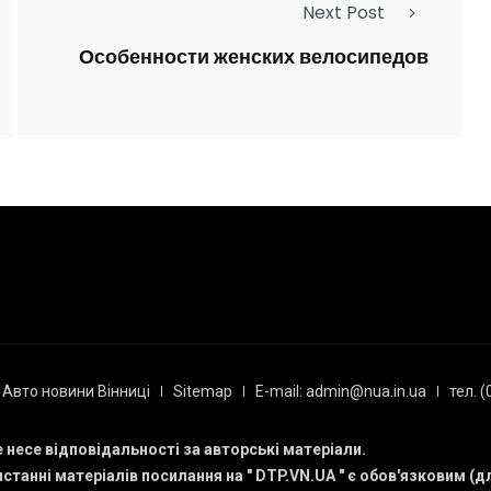
Next Post
Особенности женских велосипедов
Авто новини Вінниці
Sitemap
E-mail: admin@nua.in.ua
тел. 
е несе відповідальності за авторські матеріали.
станні матеріалів посилання на "
DTP.VN.UA
" є обов'язковим (д