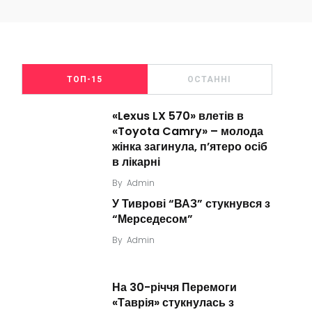
ТОП-15
ОСТАННІ
«Lexus LX 570» влетів в
«Toyota Camry» – молода
жінка загинула, п’ятеро осіб
в лікарні
By
Admin
У Тиврові “ВАЗ” стукнувся з
“Мерседесом”
By
Admin
На 30-річчя Перемоги
«Таврія» стукнулась з