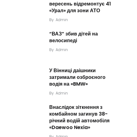
вересень відремонтує 41
«Урал» для зони АТО
By
Admin
“ВАЗ” збив дітей на
велосипеді
By
Admin
У Вінниці даішники
затримали озброєного
водія на «BMW»
By
Admin
Внаслідок зіткнення з
комбайном загинув 38-
річний водій автомобіля
«Daewoo Nexia»
By
Admin