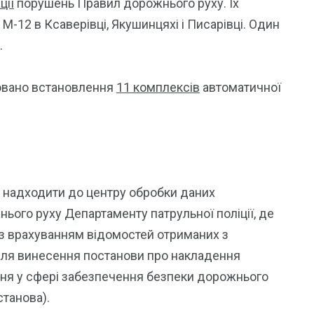
ції
порушень Правил дорожнього руху. Їх
М-12 в Ксаверівці, Якушинцяхі і Писарівці. Один
.
новано встановлення
11 комплексів
автоматичної
е надходити до центру обробки даних
ього руху Департаменту патрульної поліції, де
з врахуванням відомостей отриманих з
 для винесення постанови про накладення
ння у сфері забезпечення безпеки дорожнього
станова).