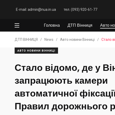
E-mail: admin@nua.in.ua
тел. (093) 920-61-77
Головна
ДТП Вінниця
Авто но
ДТП ВІННИЦЯ
/
News
/
Авто новини Вінниці
/
Стало в
АВТО НОВИНИ ВІННИЦІ
Стало відомо, де у Ві
запрацюють камери
автоматичної фіксаці
Правил дорожнього 