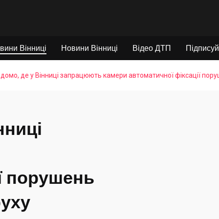
вини Вінниці
Новини Вінниці
Відео ДТП
Підписуй
ідомо, де у Вінниці запрацюють камери автоматичної фіксації пор
нниці
ї порушень
руху