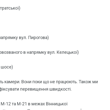
тратської)
напрямку вул. Пирогова)
рвозваного в напрямку вул. Келецької)
 шосе)
уть камери. Вони поки що не працюють. Також ми
 фіксувати перевищення швидкості.
ах М-12 та М-21 в межах Вінницької