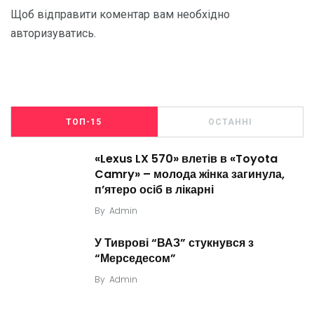
Щоб відправити коментар вам необхідно
авторизуватись
.
ТОП-15
ОСТАННІ
«Lexus LX 570» влетів в «Toyota
Camry» – молода жінка загинула,
п’ятеро осіб в лікарні
By
Admin
У Тиврові “ВАЗ” стукнувся з
“Мерседесом”
By
Admin