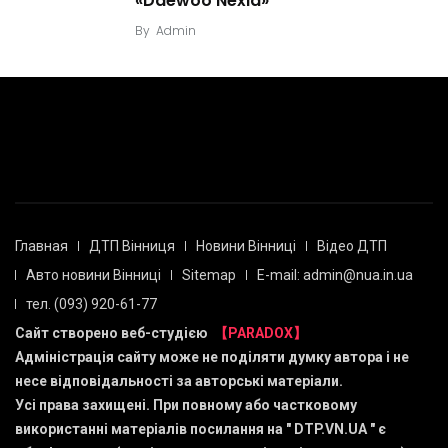
«Daewoo Nexia»
By
Admin
Главная
ДТП Вінниця
Новини Вінниці
Відео ДТП
Авто новини Вінниці
Sitemap
E-mail: admin@nua.in.ua
тел. (093) 920-61-77
Сайт створено веб-студією
【PARADOX】
Адміністрація сайту може не поділяти думку автора і не
несе відповідальності за авторські матеріали.
Усі права захищені. При повному або частковому
використанні матеріалів посилання на "
DTP.VN.UA
" є