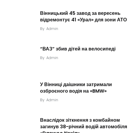
Вінницький 45 завод за вересень
відремонтує 41 «Урал» для зони АТО
By
Admin
“ВАЗ” збив дітей на велосипеді
By
Admin
У Вінниці даішники затримали
озброєного водія на «BMW»
By
Admin
Внаслідок зіткнення з комбайном
загинув 38-річний водій автомобіля