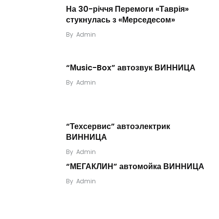
На 30-річчя Перемоги «Таврія»
стукнулась з «Мерседесом»
By
Admin
“Мusic-Box” автозвук ВИННИЦА
By
Admin
“Техсервис” автоэлектрик
ВИННИЦА
By
Admin
“МЕГАКЛИН” автомойка ВИННИЦА
By
Admin