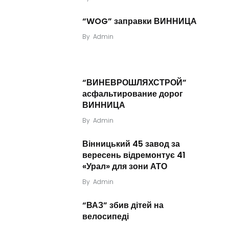
“WOG” заправки ВИННИЦА
By
Admin
“ВИНЕВРОШЛЯХСТРОЙ”
асфальтирование дорог
ВИННИЦА
By
Admin
Вінницький 45 завод за
вересень відремонтує 41
«Урал» для зони АТО
By
Admin
“ВАЗ” збив дітей на
велосипеді