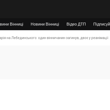
вини Вінниці
Новини Вінниці
Відео ДТП
Підписуй
арія на Лебединського: один вінничанин загинув, двоє у реанімації