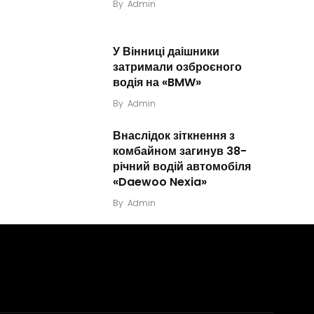
By
Admin
У Вінниці даішники
затримали озброєного
водія на «BMW»
By
Admin
Внаслідок зіткнення з
комбайном загинув 38-
річний водій автомобіля
«Daewoo Nexia»
By
Admin