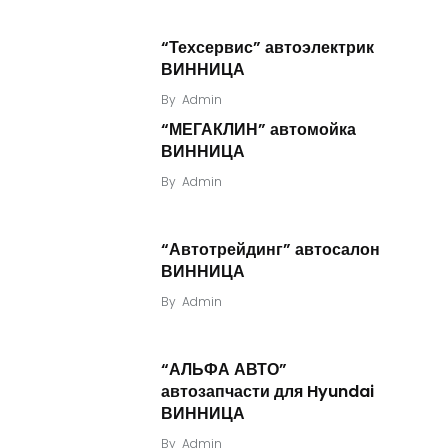
“Техсервис” автоэлектрик
ВИННИЦА
By
Admin
“МЕГАКЛИН” автомойка
ВИННИЦА
By
Admin
“Автотрейдинг” автосалон
ВИННИЦА
By
Admin
“АЛЬФА АВТО”
автозапчасти для Hyundai
ВИННИЦА
By
Admin