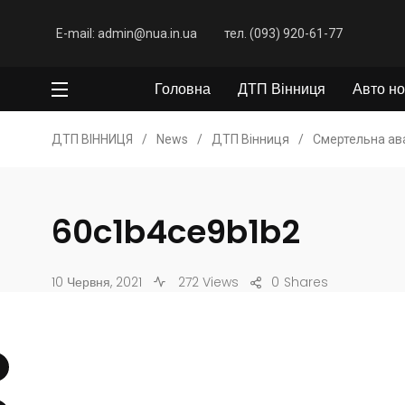
E-mail: admin@nua.in.ua
тел. (093) 920-61-77
Головна
ДТП Вінниця
Авто но
ДТП ВІННИЦЯ
/
News
/
ДТП Вінниця
/
​Смертельна ав
60c1b4ce9b1b2
10 Червня, 2021
272 Views
0
Shares