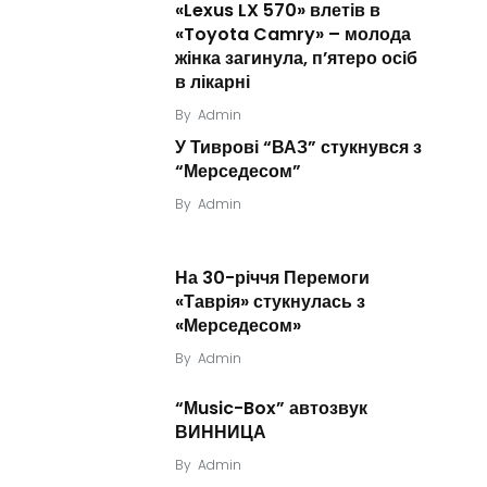
«Lexus LX 570» влетів в
«Toyota Camry» – молода
жінка загинула, п’ятеро осіб
в лікарні
By
Admin
У Тиврові “ВАЗ” стукнувся з
“Мерседесом”
By
Admin
На 30-річчя Перемоги
«Таврія» стукнулась з
«Мерседесом»
By
Admin
“Мusic-Box” автозвук
ВИННИЦА
By
Admin