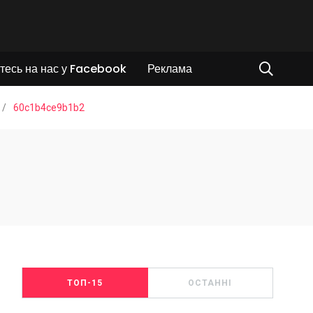
тесь на нас у Facebook
Реклама
/
60c1b4ce9b1b2
ТОП-15
ОСТАННІ