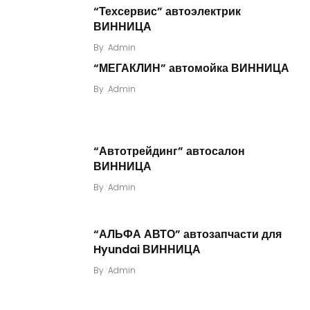
“Техсервис” автоэлектрик
ВИННИЦА
By
Admin
“МЕГАКЛИН” автомойка ВИННИЦА
By
Admin
“Автотрейдинг” автосалон
ВИННИЦА
By
Admin
“АЛЬФА АВТО” автозапчасти для
Hyundai ВИННИЦА
By
Admin