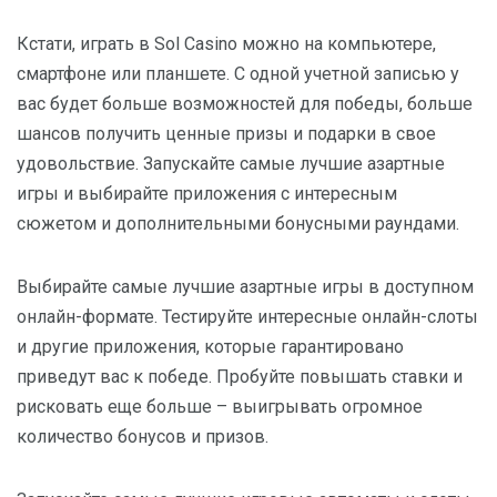
Кстати, играть в Sol Casino можно на компьютере,
смартфоне или планшете. С одной учетной записью у
вас будет больше возможностей для победы, больше
шансов получить ценные призы и подарки в свое
удовольствие. Запускайте самые лучшие азартные
игры и выбирайте приложения с интересным
сюжетом и дополнительными бонусными раундами.
Выбирайте самые лучшие азартные игры в доступном
онлайн-формате. Тестируйте интересные онлайн-слоты
и другие приложения, которые гарантировано
приведут вас к победе. Пробуйте повышать ставки и
рисковать еще больше – выигрывать огромное
количество бонусов и призов.