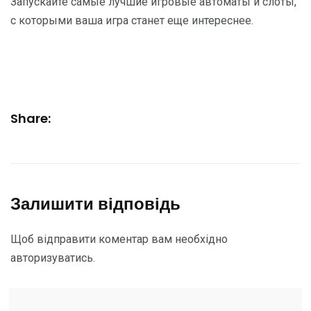
Запускайте самые лучшие игровые автоматы и слоты,
с которыми ваша игра станет еще интереснее.
Share:
Залишити відповідь
Щоб відправити коментар вам необхідно
авторизуватись
.