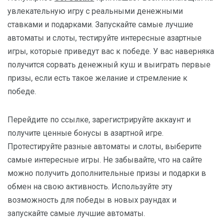
увлекательную игру с реальными денежными
ставками и подарками. Запускайте самые лучшие
автоматы и слоты, тестируйте интересные азартные
игры, которые приведут вас к победе. У вас наверняка
получится сорвать денежный куш и выиграть первые
призы, если есть такое желание и стремление к
победе.
Перейдите по ссылке, зарегистрируйте аккаунт и
получите ценные бонусы в азартной игре.
Протестируйте разные автоматы и слоты, выберите
самые интересные игры. Не забывайте, что на сайте
можно получить дополнительные призы и подарки в
обмен на свою активность. Используйте эту
возможность для победы в новых раундах и
запускайте самые лучшие автоматы.