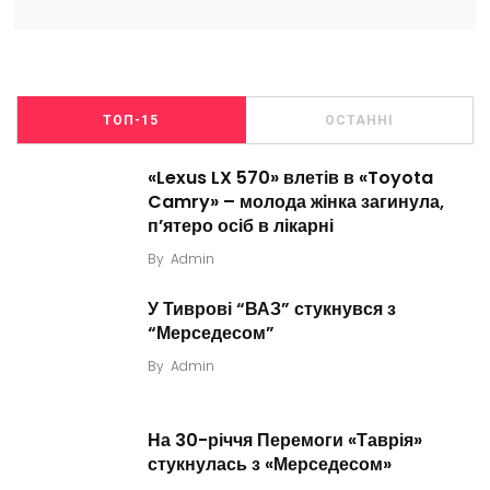
ТОП-15
ОСТАННІ
«Lexus LX 570» влетів в «Toyota
Camry» – молода жінка загинула,
п’ятеро осіб в лікарні
By
Admin
У Тиврові “ВАЗ” стукнувся з
“Мерседесом”
By
Admin
На 30-річчя Перемоги «Таврія»
стукнулась з «Мерседесом»