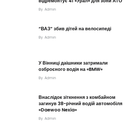
відремонтує 41 «Урал» для зони АТО
By
Admin
“ВАЗ” збив дітей на велосипеді
By
Admin
У Вінниці даішники затримали
озброєного водія на «BMW»
By
Admin
Внаслідок зіткнення з комбайном
загинув 38-річний водій автомобіля
«Daewoo Nexia»
By
Admin