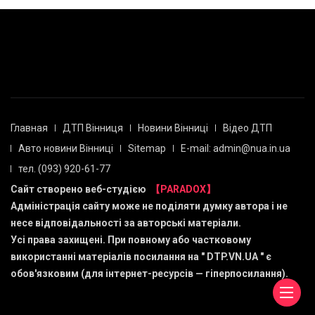
Главная
ДТП Вінниця
Новини Вінниці
Відео ДТП
Авто новини Вінниці
Sitemap
E-mail: admin@nua.in.ua
тел. (093) 920-61-77
Сайт створено веб-студією
【PARADOX】
Адміністрація сайту може не поділяти думку автора і не
несе відповідальності за авторські матеріали.
Усі права захищені. При повному або частковому
використанні матеріалів посилання на "
DTP.VN.UA
" є
обов'язковим (для інтернет-ресурсів — гіперпосилання).