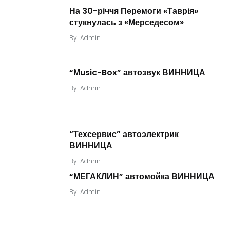
На 30-річчя Перемоги «Таврія»
стукнулась з «Мерседесом»
By
Admin
“Мusic-Box” автозвук ВИННИЦА
By
Admin
“Техсервис” автоэлектрик
ВИННИЦА
By
Admin
“МЕГАКЛИН” автомойка ВИННИЦА
By
Admin