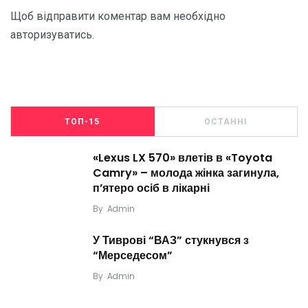
Щоб відправити коментар вам необхідно
авторизуватись
.
ТОП-15
ОСТАННІ
«Lexus LX 570» влетів в «Toyota
Camry» – молода жінка загинула,
п’ятеро осіб в лікарні
By
Admin
У Тиврові “ВАЗ” стукнувся з
“Мерседесом”
By
Admin