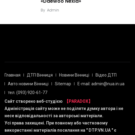
«Daewoo Nexia»
By
Admin
Главная
ДТП Вінниця
Новини Вінниці
Відео ДТП
Авто новини Вінниці
Sitemap
E-mail: admin@nua.in.ua
тел. (093) 920-61-77
Сайт створено веб-студією
【PARADOX】
Адміністрація сайту може не поділяти думку автора і не
несе відповідальності за авторські матеріали.
Усі права захищені. При повному або частковому
використанні матеріалів посилання на "
DTP.VN.UA
" є