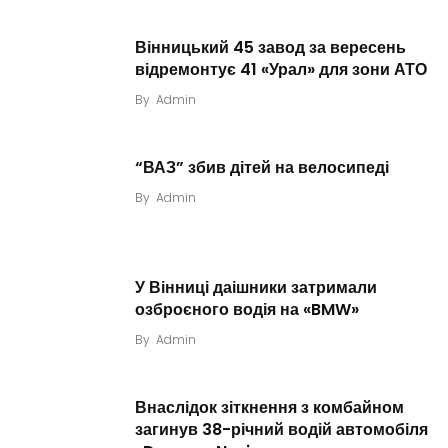
Вінницький 45 завод за вересень
відремонтує 41 «Урал» для зони АТО
By
Admin
“ВАЗ” збив дітей на велосипеді
By
Admin
У Вінниці даішники затримали
озброєного водія на «BMW»
By
Admin
Внаслідок зіткнення з комбайном
загинув 38-річний водій автомобіля