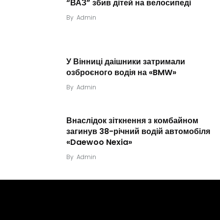
“ВАЗ” збив дітей на велосипеді
By
Admin
У Вінниці даішники затримали
озброєного водія на «BMW»
By
Admin
Внаслідок зіткнення з комбайном
загинув 38-річний водій автомобіля
«Daewoo Nexia»
By
Admin