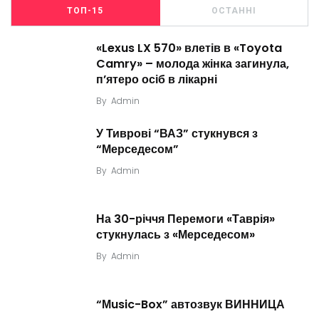
ТОП-15
ОСТАННІ
«Lexus LX 570» влетів в «Toyota
Camry» – молода жінка загинула,
п’ятеро осіб в лікарні
By
Admin
У Тиврові “ВАЗ” стукнувся з
“Мерседесом”
By
Admin
На 30-річчя Перемоги «Таврія»
стукнулась з «Мерседесом»
By
Admin
“Мusic-Box” автозвук ВИННИЦА