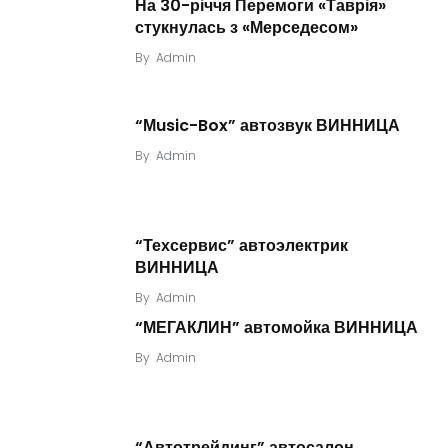
На 30-річчя Перемоги «Таврія»
стукнулась з «Мерседесом»
By
Admin
“Мusic-Box” автозвук ВИННИЦА
By
Admin
“Техсервис” автоэлектрик
ВИННИЦА
By
Admin
“МЕГАКЛИН” автомойка ВИННИЦА
By
Admin
“Автотрейдинг” автосалон