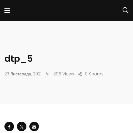
dtp_5
23 Листопада, 2021
295 Views
0
Shares