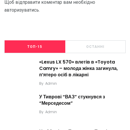
Щоб відправити коментар вам необхідно
авторизуватись
.
ТОП-15
ОСТАННІ
«Lexus LX 570» влетів в «Toyota
Camry» – молода жінка загинула,
п’ятеро осіб в лікарні
By
Admin
У Тиврові “ВАЗ” стукнувся з
“Мерседесом”
By
Admin