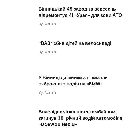
Вінницький 45 завод за вересень
відремонтує 41 «Урал» для зони АТО
By
Admin
“ВАЗ” збив дітей на велосипеді
By
Admin
У Вінниці даішники затримали
озброєного водія на «BMW»
By
Admin
Внаслідок зіткнення з комбайном
загинув 38-річний водій автомобіля
«Daewoo Nexia»