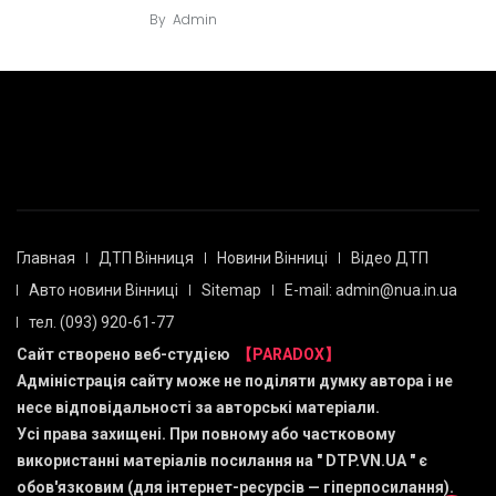
By
Admin
Главная
ДТП Вінниця
Новини Вінниці
Відео ДТП
Авто новини Вінниці
Sitemap
E-mail: admin@nua.in.ua
тел. (093) 920-61-77
Сайт створено веб-студією
【PARADOX】
Адміністрація сайту може не поділяти думку автора і не
несе відповідальності за авторські матеріали.
Усі права захищені. При повному або частковому
використанні матеріалів посилання на "
DTP.VN.UA
" є
обов'язковим (для інтернет-ресурсів — гіперпосилання).