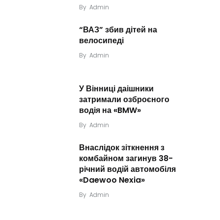
By
Admin
“ВАЗ” збив дітей на
велосипеді
By
Admin
У Вінниці даішники
затримали озброєного
водія на «BMW»
By
Admin
Внаслідок зіткнення з
комбайном загинув 38-
річний водій автомобіля
«Daewoo Nexia»
By
Admin