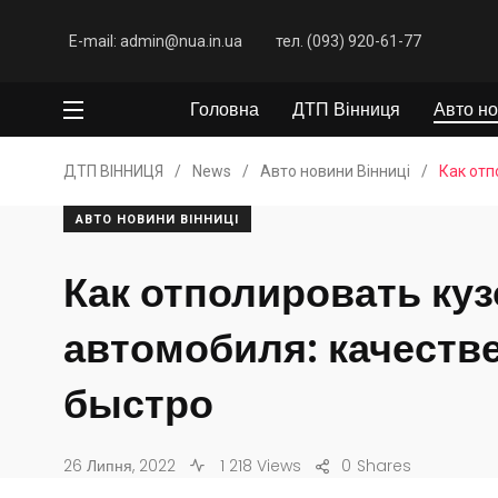
E-mail: admin@nua.in.ua
тел. (093) 920-61-77
Головна
ДТП Вінниця
Авто но
ДТП ВІННИЦЯ
/
News
/
Авто новини Вінниці
/
Как отп
АВТО НОВИНИ ВІННИЦІ
Как отполировать куз
автомобиля: качеств
быстро
26 Липня, 2022
1 218 Views
0
Shares