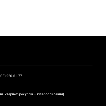
(093) 920-61-77
ля інтернет-ресурсів — гіперпосилання).