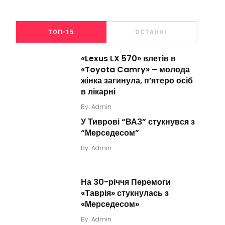
ТОП-15
ОСТАННІ
«Lexus LX 570» влетів в
«Toyota Camry» – молода
жінка загинула, п’ятеро осіб
в лікарні
By
Admin
У Тиврові “ВАЗ” стукнувся з
“Мерседесом”
By
Admin
На 30-річчя Перемоги
«Таврія» стукнулась з
«Мерседесом»
By
Admin