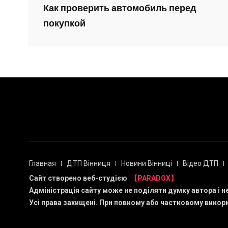
Как проверить автомобиль перед
покупкой
Главная
ДТП Вінниця
Новини Вінниці
Відео ДТП
Сайт створено веб-студією
【PARADOX】
Адміністрація сайту може не поділяти думку автора і н
Усі права захищені. При повному або частковому викори