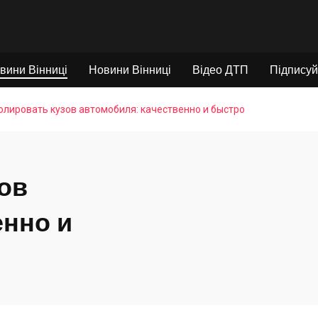
вини Вінниці
Новини Вінниці
Відео ДТП
Підписуй
олировать кузов автомобиля: качественно и быстро
ов
енно и