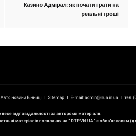
Казино Адмірал: як почати грати на
реальні гроші
Авто новини Вінниці
Sitemap
E-mail: admin@nua.in.ua
тел. 
е несе відповідальності за авторські матеріали.
станні матеріалів посилання на "
DTP.VN.UA
" є обов'язковим (д