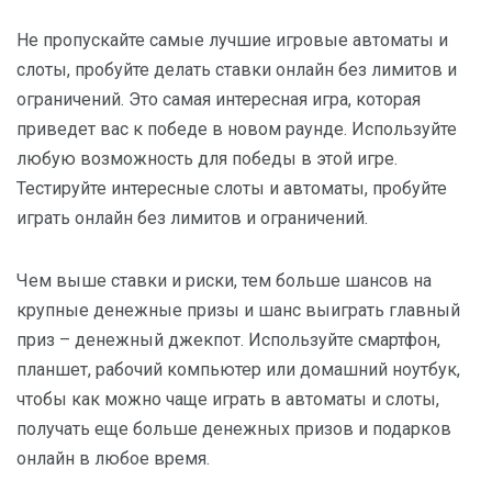
Не пропускайте самые лучшие игровые автоматы и
слоты, пробуйте делать ставки онлайн без лимитов и
ограничений. Это самая интересная игра, которая
приведет вас к победе в новом раунде. Используйте
любую возможность для победы в этой игре.
Тестируйте интересные слоты и автоматы, пробуйте
играть онлайн без лимитов и ограничений.
Чем выше ставки и риски, тем больше шансов на
крупные денежные призы и шанс выиграть главный
приз – денежный джекпот. Используйте смартфон,
планшет, рабочий компьютер или домашний ноутбук,
чтобы как можно чаще играть в автоматы и слоты,
получать еще больше денежных призов и подарков
онлайн в любое время.