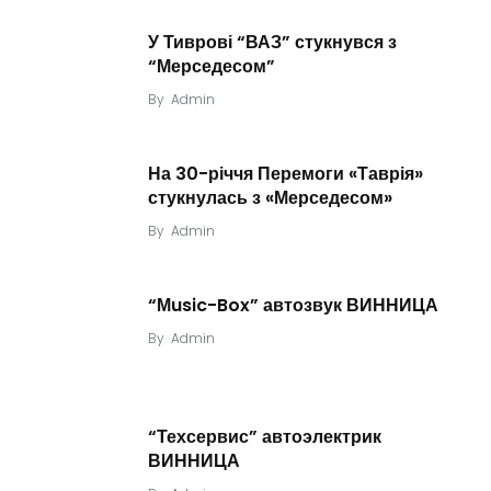
У Тиврові “ВАЗ” стукнувся з
“Мерседесом”
By
Admin
На 30-річчя Перемоги «Таврія»
стукнулась з «Мерседесом»
By
Admin
“Мusic-Box” автозвук ВИННИЦА
By
Admin
“Техсервис” автоэлектрик
ВИННИЦА