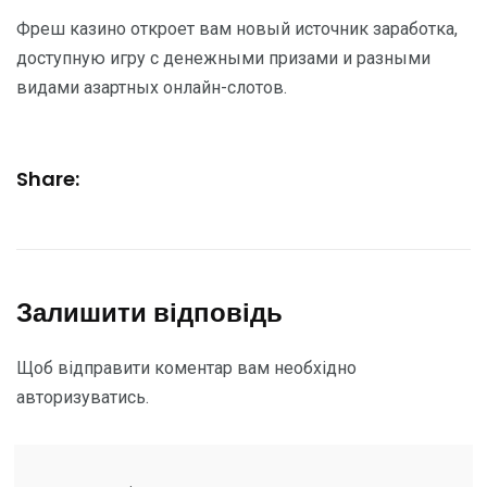
Фреш казино откроет вам новый источник заработка,
доступную игру с денежными призами и разными
видами азартных онлайн-слотов.
Share:
Залишити відповідь
Щоб відправити коментар вам необхідно
авторизуватись
.