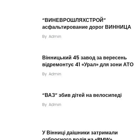
“ВИНЕВРОШЛЯХСТРОЙ”
асфальтирование дорог ВИННИЦА
By
Admin
Вінницький 45 завод за вересень
відремонтує 41 «Урал» для зони АТО
By
Admin
“ВАЗ” збив дітей на велосипеді
By
Admin
У Вінниці даішники затримали
озброєного водія на «BMW»