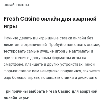
онлайн-слоты.
Fresh Casino онлайн для азартной
игры
Начните делать выигрышные ставки онлайн без
лимитов и ограничений. Пробуйте повышать ставки,
тестировать самые лучшие игровые автоматы и
приложения с доступным форматом игры на
смартфоне, планшете и других устройствах. Такой
формат ставок вам наверняка понравится, захочется
еще больше играть, повышать ставки и рисковать.
Три причины выбрать Fresh Casino для азартной
онлайн-игры: