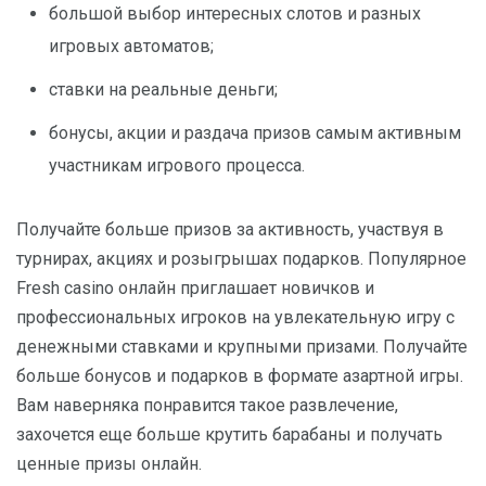
большой выбор интересных слотов и разных
игровых автоматов;
ставки на реальные деньги;
бонусы, акции и раздача призов самым активным
участникам игрового процесса.
Получайте больше призов за активность, участвуя в
турнирах, акциях и розыгрышах подарков. Популярное
Fresh casino онлайн приглашает новичков и
профессиональных игроков на увлекательную игру с
денежными ставками и крупными призами. Получайте
больше бонусов и подарков в формате азартной игры.
Вам наверняка понравится такое развлечение,
захочется еще больше крутить барабаны и получать
ценные призы онлайн.