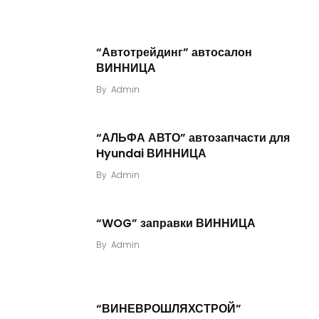
“Автотрейдинг” автосалон
ВИННИЦА
By
Admin
“АЛЬФА АВТО” автозапчасти для
Hyundai ВИННИЦА
By
Admin
“WOG” заправки ВИННИЦА
By
Admin
“ВИНЕВРОШЛЯХСТРОЙ”