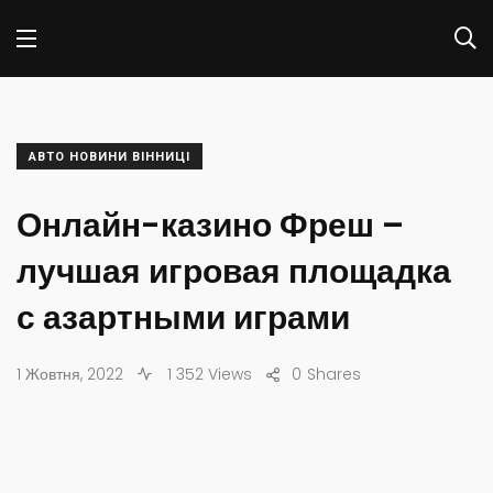
АВТО НОВИНИ ВІННИЦІ
Онлайн-казино Фреш –
лучшая игровая площадка
с азартными играми
1 Жовтня, 2022
1 352 Views
0
Shares