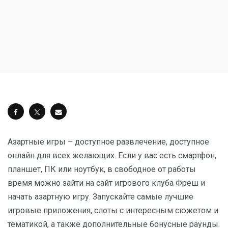
Азартные игры – доступное развлечение, доступное
онлайн для всех желающих. Если у вас есть смартфон,
планшет, ПК или ноутбук, в свободное от работы
время можно зайти на сайт игрового клуба Фреш и
начать азартную игру. Запускайте самые лучшие
игровые приложения, слоты с интересным сюжетом и
тематикой, а также дополнительные бонусные раунды.