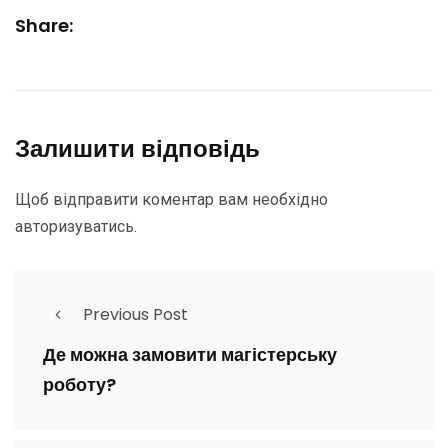
Share:
Залишити відповідь
Щоб відправити коментар вам необхідно
авторизуватись
.
Previous Post
Де можна замовити магістерську
роботу?