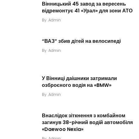
Вінницький 45 завод за вересень
відремонтує 41 «Урал» для зони АТО
By
Admin
“ВАЗ” збив дітей на велосипеді
By
Admin
У Вінниці даішники затримали
озброєного водія на «BMW»
By
Admin
Внаслідок зіткнення з комбайном
загинув 38-річний водій автомобіля
«Daewoo Nexia»
By
Admin