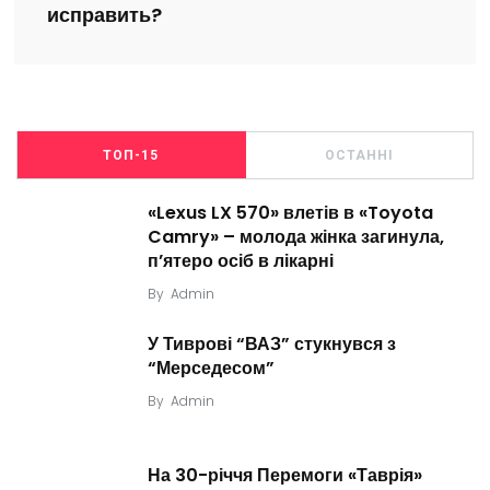
исправить?
ТОП-15
ОСТАННІ
«Lexus LX 570» влетів в «Toyota
Camry» – молода жінка загинула,
п’ятеро осіб в лікарні
By
Admin
У Тиврові “ВАЗ” стукнувся з
“Мерседесом”
By
Admin
На 30-річчя Перемоги «Таврія»