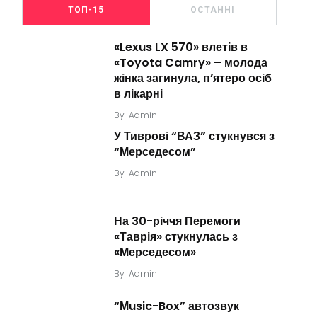
ТОП-15
ОСТАННІ
«Lexus LX 570» влетів в
«Toyota Camry» – молода
жінка загинула, п’ятеро осіб
в лікарні
By
Admin
У Тиврові “ВАЗ” стукнувся з
“Мерседесом”
By
Admin
На 30-річчя Перемоги
«Таврія» стукнулась з
«Мерседесом»
By
Admin
“Мusic-Box” автозвук