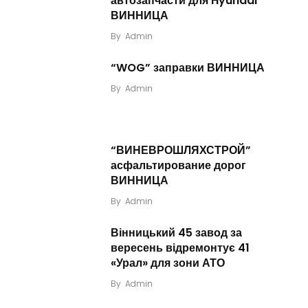
автозапчасти для Hyundai
ВИННИЦА
By
Admin
“WOG” заправки ВИННИЦА
By
Admin
“ВИНЕВРОШЛЯХСТРОЙ”
асфальтирование дорог
ВИННИЦА
By
Admin
Вінницький 45 завод за
вересень відремонтує 41
«Урал» для зони АТО
By
Admin