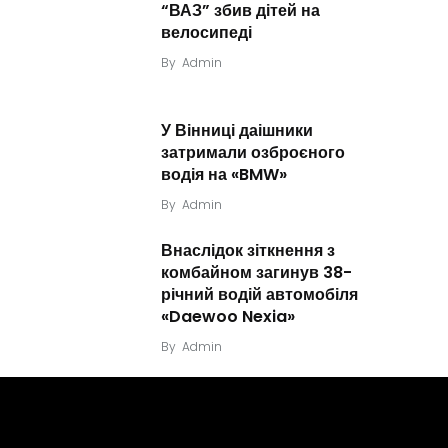
“ВАЗ” збив дітей на
велосипеді
By
Admin
У Вінниці даішники
затримали озброєного
водія на «BMW»
By
Admin
Внаслідок зіткнення з
комбайном загинув 38-
річний водій автомобіля
«Daewoo Nexia»
By
Admin