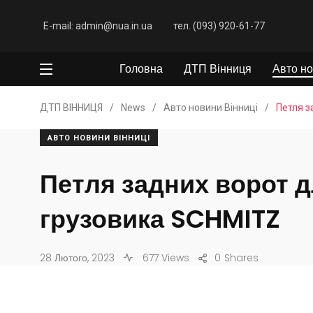
E-mail: admin@nua.in.ua
тел. (093) 920-61-77
Головна
ДТП Вінниця
Авто но
ДТП ВІННИЦЯ
/
News
/
Авто новини Вінниці
/
Петля з
АВТО НОВИНИ ВІННИЦІ
Петля задних ворот 
грузовика SCHMITZ
28 Лютого, 2023
677 Views
0
Shares