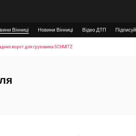
вини Вінниці
Новини Вінниці
Відео ДТП
Підписуй
адних ворот для грузовика SCHMITZ
для