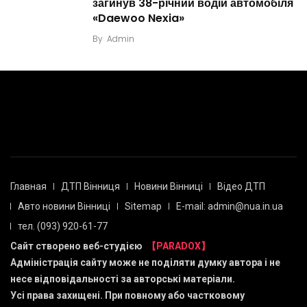
загинув 38-річний водій автомобіля
«Daewoo Nexia»
By
Admin
Главная
ДТП Вінниця
Новини Вінниці
Відео ДТП
Авто новини Вінниці
Sitemap
E-mail: admin@nua.in.ua
тел. (093) 920-61-77
Сайт створено веб-студією
【PARADOX】
Адміністрація сайту може не поділяти думку автора і не
несе відповідальності за авторські матеріали.
Усі права захищені. При повному або частковому