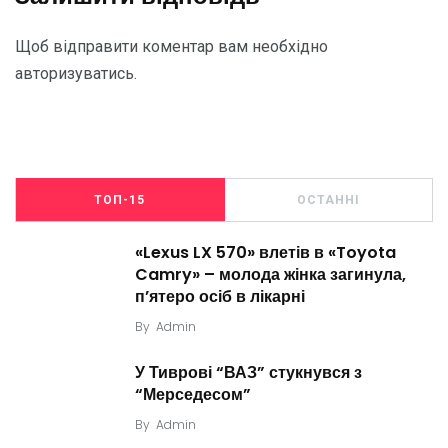
Щоб відправити коментар вам необхідно
авторизуватись
.
ТОП-15
ОСТАННІ
«Lexus LX 570» влетів в «Toyota
Camry» – молода жінка загинула,
п’ятеро осіб в лікарні
By
Admin
У Тиврові “ВАЗ” стукнувся з
“Мерседесом”
By
Admin