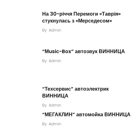
На 30-річчя Перемоги «Таврія»
стукнулась з «Мерседесом»
By
Admin
“Мusic-Box” автозвук ВИННИЦА
By
Admin
“Техсервис” автоэлектрик
ВИННИЦА
By
Admin
“МЕГАКЛИН” автомойка ВИННИЦА
By
Admin