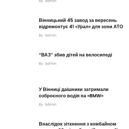
By
Admin
Вінницький 45 завод за вересень
відремонтує 41 «Урал» для зони АТО
By
Admin
“ВАЗ” збив дітей на велосипеді
By
Admin
У Вінниці даішники затримали
озброєного водія на «BMW»
By
Admin
Внаслідок зіткнення з комбайном