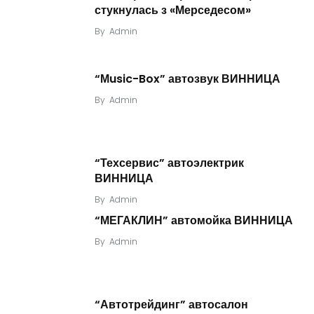
стукнулась з «Мерседесом»
By
Admin
“Мusic-Box” автозвук ВИННИЦА
By
Admin
“Техсервис” автоэлектрик
ВИННИЦА
By
Admin
“МЕГАКЛИН” автомойка ВИННИЦА
By
Admin
“Автотрейдинг” автосалон