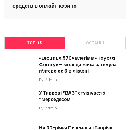
средств в онлайн казино
ТОП-15
ОСТАННІ
«Lexus LX 570» влетів в «Toyota
Camry» – молода жінка загинула,
п’ятеро осіб в лікарні
By
Admin
У Тиврові “ВАЗ” стукнувся з
“Мерседесом”
By
Admin
На 30-річчя Перемоги «Таврія»