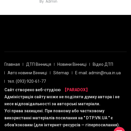
By
Admin
Главная
ДТП Вінниця
Новини Вінниці
Відео ДТП
Авто новини Вінниці
Sitemap
E-mail: admin@nua.in.ua
тел. (093) 920-61-77
Сайт створено веб-студією
【PARADOX】
Адміністрація сайту може не поділяти думку автора і не
несе відповідальності за авторські матеріали.
Усі права захищені. При повному або частковому
використанні матеріалів посилання на "
DTP.VN.UA
" є
обов'язковим (для інтернет-ресурсів — гіперпосилання).