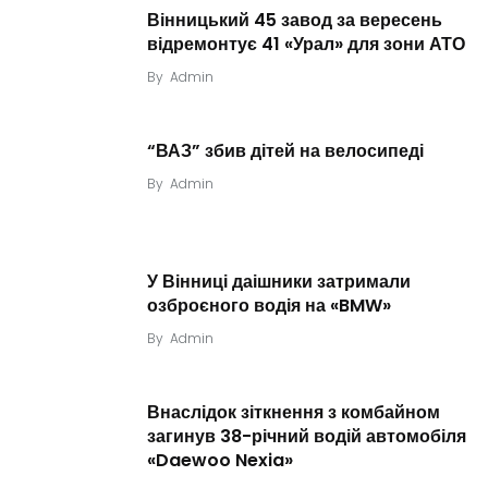
Вінницький 45 завод за вересень
відремонтує 41 «Урал» для зони АТО
By
Admin
“ВАЗ” збив дітей на велосипеді
By
Admin
У Вінниці даішники затримали
озброєного водія на «BMW»
By
Admin
Внаслідок зіткнення з комбайном
загинув 38-річний водій автомобіля
«Daewoo Nexia»